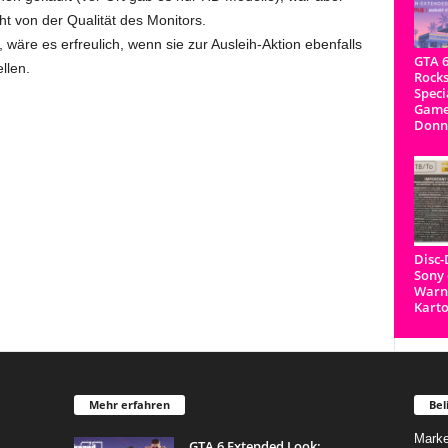
t von der Qualität des Monitors.
äre es erfreulich, wenn sie zur Ausleih-Aktion ebenfalls
GTA 6
llen.
Rocks
Speci
Game
Donn
Disc
Sony 
Warnh
Kart
Mehr erfahren
Bel
Marke
GTA 6 Extended Look: