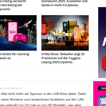
s Heilig verstärkt
Gamescom 2025: Aussteller und
t Marketing bei
Spiele in Halle 9 (Update)
ynamic
m bietet 5G+ Gaming
FYNG-Show: Webedia zeigt 25
weit an
Premieren auf der Caggtus
Leipzig 2025 (Update)
Sch
uar 2019 Beim 9:20
 Mal nicht mehr als Sponsor in der LAN Area dabei. Dafür
seine Monitore zum kostenlosen Ausleihen auf der LAN
nen gekauft (vor Ort gab es nur HD Modelle), war aber