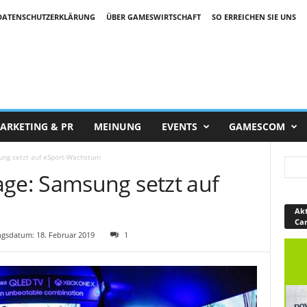
DATENSCHUTZERKLÄRUNG
ÜBER GAMESWIRTSCHAFT
SO ERREICHEN SIE UNS
ARKETING & PR
MEINUNG
EVENTS
GAMESCOM
ng setzt auf eSport-Wachstum
e: Samsung setzt auf
Akt
Ca
gsdatum: 18. Februar 2019
1