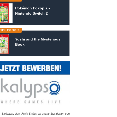
Pokémon Pokopia -
Nintendo Switch 2
SELLER NR. 3
Yoshi and the Mysterious
Book
Stellenanzeige: Freie Stellen an sechs Standorten von