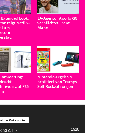
 Extended Look:
EA-Agentur Apollo GG
tar zeigt Netflix-
verpflichtet Franz
al am
Mann
scom-
erstag
-Dämmerung:
Nintendo-Ergebnis
druckt
profitiert von Trumps
inweis auf PS5-
Zoll-Rückzahlungen
ons
iebte Kategorie
1918
ting & PR