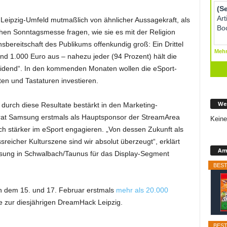
Leipzig-Umfeld mutmaßlich von ähnlicher Aussagekraft, als
hen Sonntagsmesse fragen, wie sie es mit der Religion
onsbereitschaft des Publikums offenkundig groß: Ein Drittel
und 1.000 Euro aus – nahezu jeder (94 Prozent) hält die
eidend“. In den kommenden Monaten wollen die eSport-
en und Tastaturen investieren.
We
h durch diese Resultate bestärkt in den Marketing-
trat Samsung erstmals als Hauptsponsor der StreamArea
Keine
ch stärker im eSport engagieren. „Von dessen Zukunft als
reicher Kulturszene sind wir absolut überzeugt“, erklärt
Ama
sung in Schwalbach/Taunus für das Display-Segment
BEST
 dem 15. und 17. Februar erstmals
mehr als 20.000
 zur diesjährigen DreamHack Leipzig.
BEST