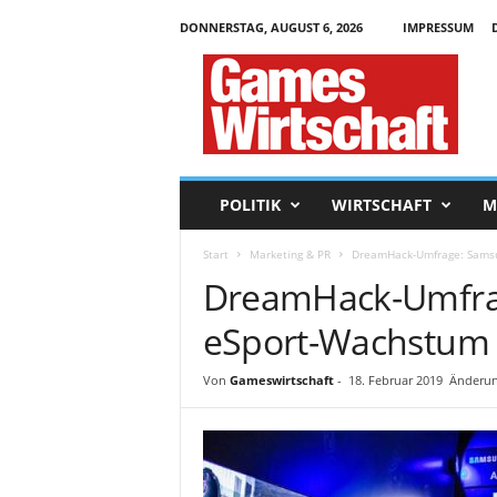
DONNERSTAG, AUGUST 6, 2026
IMPRESSUM
G
a
m
e
s
W
i
POLITIK
WIRTSCHAFT
M
r
t
Start
Marketing & PR
DreamHack-Umfrage: Samsu
s
DreamHack-Umfrag
c
h
eSport-Wachstum
a
f
t
Von
Gameswirtschaft
-
18. Februar 2019
Änderun
.
d
e