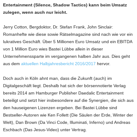
Entertainment (Silence, Shadow Tactics) kann beim Umsatz
zulegen, wenn auch nur leicht.
Jerry Cotton, Bergdoktor, Dr. Stefan Frank, John Sinclair:
Romanhefte wie diese sowie Rätselmagazine sind nach wie vor ein
lukratives Geschäft. Über 5 Millionen Euro Umsatz und ein EBITDA
von 1 Million Euro wies Bastei Lübbe allein in dieser
Unternehmenssparte im vergangenen halben Jahr aus. Dies geht
aus dem
aktuellen Halbjahresbericht 2016/2017
hervor.
Doch auch in Köln ahnt man, dass die Zukunft (auch) im
Digitalgeschäft liegt. Deshalb hat sich der börsennotierte Verlag
bereits 2014 am Hamburger Publisher Daedalic Entertainment
beteiligt und setzt hier insbesondere auf die Synergien, die sich aus
den hauseigenen Lizenzen ergeben. Bei Bastei Lübbe sind
Bestseller-Autoren wie Ken Follett (Die Säulen der Erde, Winter der
Welt), Dan Brown (Da Vinci Code, Illuminati, Inferno) und Andreas
Eschbach (Das Jesus-Video) unter Vertrag.