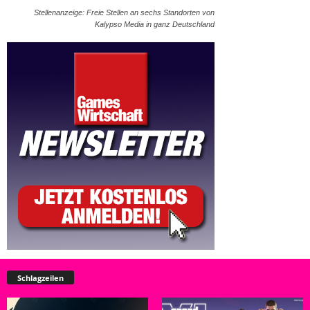
Stellenanzeige: Freie Stellen an sechs Standorten von
Kalypso Media in ganz Deutschland
Schlagzeilen