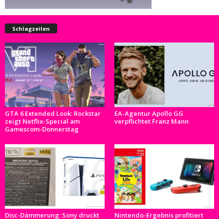
Schlagzeilen
GTA 6 Extended Look: Rockstar
EA-Agentur Apollo GG
zeigt Netflix-Special am
verpflichtet Franz Mann
Gamescom-Donnerstag
Disc-Dämmerung: Sony druckt
Nintendo-Ergebnis profitiert