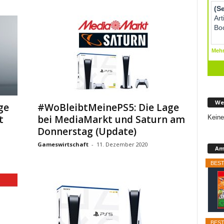
We
ge
#WoBleibtMeinePS5: Die Lage
t
bei MediaMarkt und Saturn am
Keine
Donnerstag (Update)
Gameswirtschaft
-
11. Dezember 2020
Am
BEST
BEST