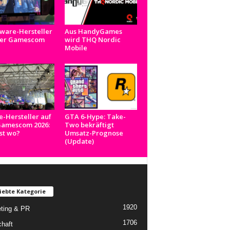
ware-Hersteller
Aus HandyGames
der Gamescom
wird THQ Nordic
Mobile
e-Hersteller auf
GTA 6-Hype: Take-
Gamescom 2026:
Two bekräftigt
st wo?
Umsatz-Prognose
(Update)
iebte Kategorie
1920
ting & PR
1706
chaft