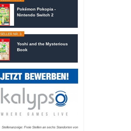
Pokémon Pokopia -
Nintendo Switch 2
SELLER NR. 3
Yoshi and the Mysterious
Book
Stellenanzeige: Freie Stellen an sechs Standorten von