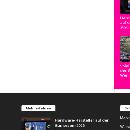
Hard
auf 
2026
Spiel
der 
Wer i
Mehr erfahren
Bel
Marke
Hardware-Hersteller auf der
Gamescom 2026
Wirts