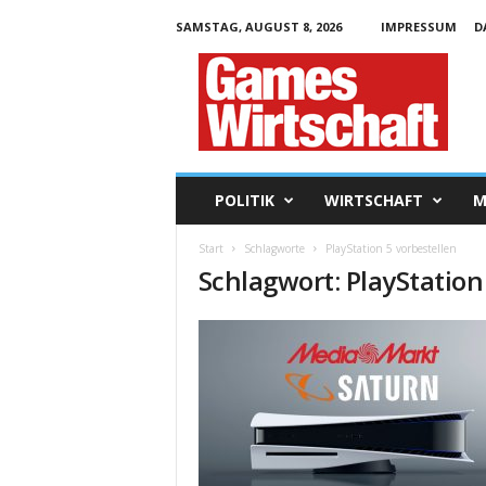
SAMSTAG, AUGUST 8, 2026
IMPRESSUM
D
G
a
m
e
s
W
i
POLITIK
WIRTSCHAFT
M
r
t
Start
Schlagworte
PlayStation 5 vorbestellen
s
Schlagwort: PlayStation
c
h
a
f
t
.
d
e