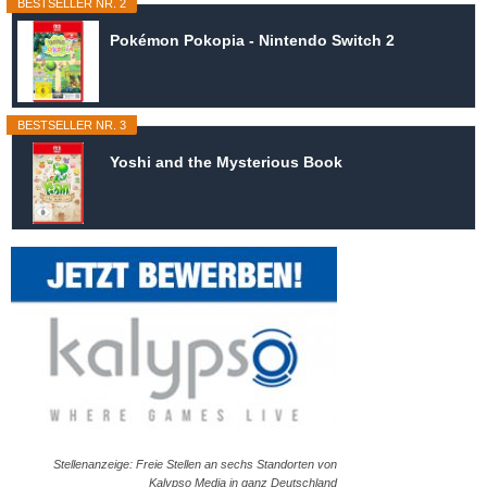
BESTSELLER NR. 2
Pokémon Pokopia - Nintendo Switch 2
BESTSELLER NR. 3
Yoshi and the Mysterious Book
Stellenanzeige: Freie Stellen an sechs Standorten von
Kalypso Media in ganz Deutschland