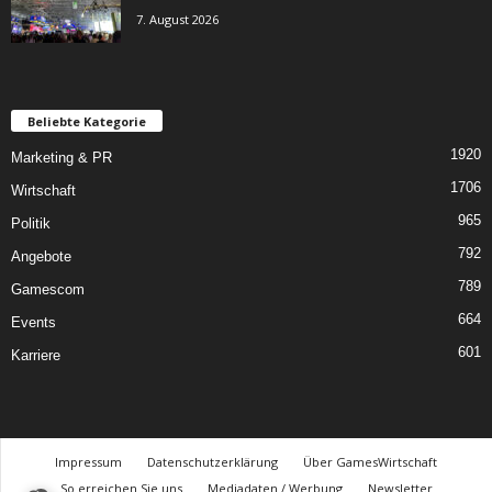
7. August 2026
Beliebte Kategorie
1920
Marketing & PR
1706
Wirtschaft
965
Politik
792
Angebote
789
Gamescom
664
Events
601
Karriere
Impressum
Datenschutzerklärung
Über GamesWirtschaft
So erreichen Sie uns
Mediadaten / Werbung
Newsletter