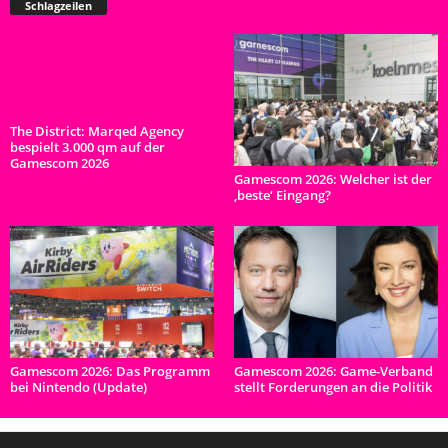
Schlagzeilen
The District: Marqed Agency
bespielt 3.000 qm auf der
Gamescom 2026
Gamescom 2026: Welcher ist der
‚beste‘ Eingang?
Gamescom 2026: Das Programm
Gamescom 2026: Game-Verband
bei Nintendo (Update)
stellt Forderungen an die Politik