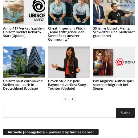
Anno 117 Verkaufszahlen:
Cheat-Imperium Plitch:
30 Jahre Ubisoft Mainz:
Ubisoft meldet Rekord-
„Anno trifft genau den
Schweitzer und Guillemot
Start (Update)
Sweet Spot unserer
gratulieren
Community“
Ubisoft baut europaweit
Haven Studios: Jade
Pax Augusta: Aufbauspiel
Stellen ab – auch in
Raymond verlässt Sony-
startet erfolgreich bei
Deutschland (Update)
Tochter (Update)
Steam
Aktuelle Jobangebote – powered by Games Career