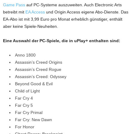
Game Pass
auf PC-Systeme auszuweiten. Auch Electronic Arts
betreibt mit
EA Access
und Origin Access eigene Abo-Dienste. Das
EA-Abo ist mit 3,99 Euro pro Monat erheblich günstiger, enthält
aber keine Spiele-Neuheiten.
Eine Auswahl der PC-Spiele, die in uPlay+ enthalten sind:
Anno 1800
Assassin’s Creed Origins
Assassin’s Creed Rogue
Assassin’s Creed: Odyssey
Beyond Good & Evil
Child of Light
Far Cry 4
Far Cry 5
Far Cry Primal
Far Cry: New Dawn
For Honor
Ghost Recon: Breakpoint