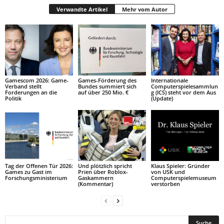
Verwandte Artikel
Mehr vom Autor
Gamescom 2026: Game-
Games-Förderung des
Internationale
Verband stellt
Bundes summiert sich
Computerspielesammlun
Forderungen an die
auf über 250 Mio. €
g (ICS) steht vor dem Aus
Politik
(Update)
Tag der Offenen Tür 2026:
Und plötzlich spricht
Klaus Spieler: Gründer
Games zu Gast im
Prien über Roblox-
von USK und
Forschungsministerium
Gaskammern
Computerspielemuseum
(Kommentar)
verstorben