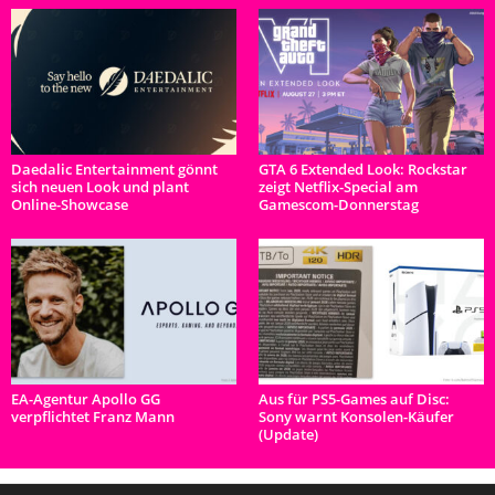
Daedalic Entertainment gönnt
GTA 6 Extended Look: Rockstar
sich neuen Look und plant
zeigt Netflix-Special am
Online-Showcase
Gamescom-Donnerstag
EA-Agentur Apollo GG
Aus für PS5-Games auf Disc:
verpflichtet Franz Mann
Sony warnt Konsolen-Käufer
(Update)