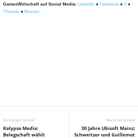
GamesWirtschaft auf Social Media:
LinkedIn
●
Facebook
●
X
●
Threads
●
Bluesky
Vorheriger Artikel
Nächster Artikel
Kalypso Media:
30 Jahre Ubisoft Mainz:
Belegschaft wählt
Schweitzer und Guillemot