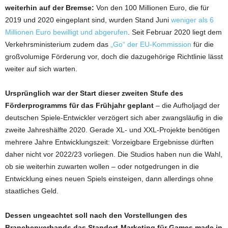
weiterhin auf der Bremse:
Von den 100 Millionen Euro, die für
2019 und 2020 eingeplant sind, wurden Stand Juni
weniger als 6
Millionen Euro bewilligt und abgerufen
. Seit Februar 2020 liegt dem
Verkehrsministerium zudem das
„Go“ der EU-Kommission
für die
großvolumige Förderung vor, doch die dazugehörige Richtlinie lässt
weiter auf sich warten.
Ursprünglich war der Start dieser zweiten Stufe des
Förderprogramms für das Frühjahr geplant
– die Aufholjagd der
deutschen Spiele-Entwickler verzögert sich aber zwangsläufig in die
zweite Jahreshälfte 2020. Gerade XL- und XXL-Projekte benötigen
mehrere Jahre Entwicklungszeit: Vorzeigbare Ergebnisse dürften
daher nicht vor 2022/23 vorliegen. Die Studios haben nun die Wahl,
ob sie weiterhin zuwarten wollen – oder notgedrungen in die
Entwicklung eines neuen Spiels einsteigen, dann allerdings ohne
staatliches Geld.
Dessen ungeachtet soll nach den Vorstellungen des
Branchenverbands das Standort-Marketing für Games made in