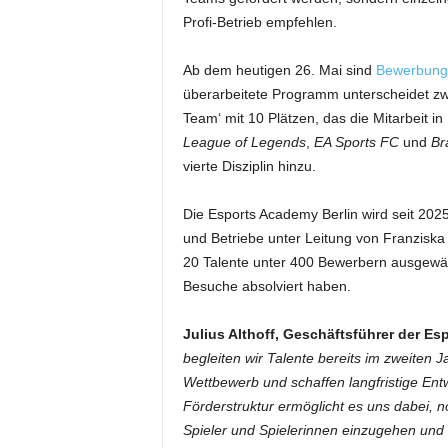
Profi-Betrieb empfehlen.
Ab dem heutigen 26. Mai sind
Bewerbunge
überarbeitete Programm unterscheidet zw
Team‘ mit 10 Plätzen, das die Mitarbeit i
League of Legends
,
EA Sports FC
und
Bra
vierte Disziplin hinzu.
Die Esports Academy Berlin wird seit 2025
und Betriebe unter Leitung von Franziska G
20 Talente unter 400 Bewerbern ausgew
Besuche absolviert haben.
Julius Althoff, Geschäftsführer der Es
begleiten wir Talente bereits im zweiten J
Wettbewerb und schaffen langfristige En
Förderstruktur ermöglicht es uns dabei, n
Spieler und Spielerinnen einzugehen un