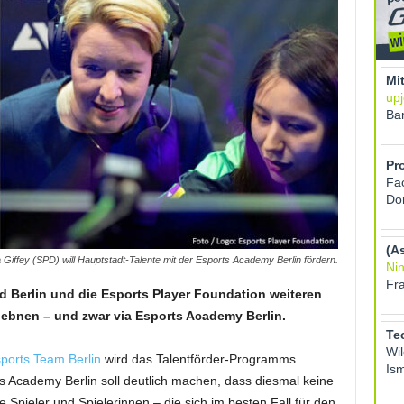
 Giffey (SPD) will Hauptstadt-Talente mit der Esports Academy Berlin fördern.
d Berlin und die Esports Player Foundation weiteren
 ebnen – und zwar via Esports Academy Berlin.
ports Team Berlin
wird das Talentförder-Programms
 Academy Berlin soll deutlich machen, dass diesmal keine
Spieler und Spielerinnen – die sich im besten Fall für den