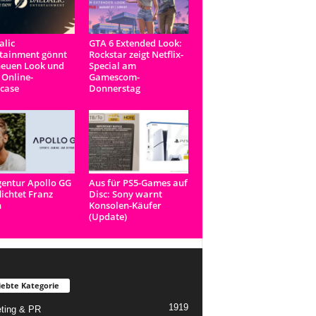
lic
GTA 6 Extended Look:
tainment gönnt
Rockstar zeigt Netflix-
neuen Look und
Special am
 Online-
Gamescom-
case
Donnerstag
entur Apollo GG
Aus für PS5-Games auf
lichtet Franz
Disc: Sony warnt
n
Konsolen-Käufer
(Update)
iebte Kategorie
1919
ting & PR