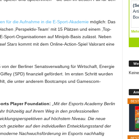
n für die Aufnahme in die E-Sport-Akademie
möglich: Das
ischen ‚Perspektiv-Team‘ mit 15 Plätzen und einem ‚Top-
n E-Sport-Organisationen auf Minijob-Basis zulässt. Neben
wl Stars
kommt mit dem Online-Action-Spiel Valorant eine
We
 von der Berliner Senatsverwaltung für Wirtschaft, Energie
Keine
iffey (SPD) finanziell gefördert. Im ersten Schritt wurden
ählt, die unter anderem Bootcamps und Gamescom-
Ama
BEST
ports Player Foundation:
„Mit der Esports Academy Berlin
ahr frühzeitig auf ihrem Weg in den professionellen
twicklungsperspektiven auf höchstem Niveau. Die neue
och gezielter auf den individuellen Entwicklungsstand der
d moderne Nachwuchsförderung im Esports nachhaltig
BEST