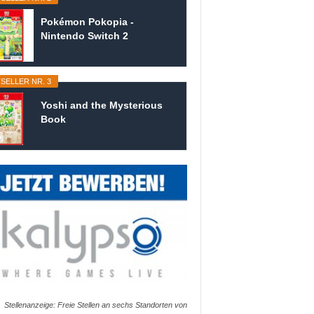
Pokémon Pokopia -
Nintendo Switch 2
SELLER NR. 3
Yoshi and the Mysterious
Book
Stellenanzeige: Freie Stellen an sechs Standorten von