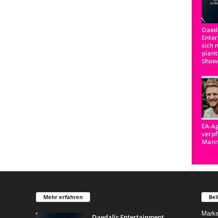
Daeda
Enter
sich 
plant
Show
EA-Ag
verpf
Man
Mehr erfahren
Bel
Marke
Daedalic Entertainment