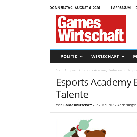
DONNERSTAG, AUGUST 6, 2026
IMPRESSUM
G
a
m
e
s
W
i
POLITIK
WIRTSCHAFT
M
r
t
Start
Sport
Esports Academy Berlin sucht Haupts
s
Esports Academy B
c
h
Talente
a
f
t
Von
Gameswirtschaft
-
26. Mai 2026
Änderungsda
.
d
e