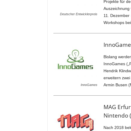
Projekte für d
Auszeichnung 
Deutscher Entwicklerpreis
11. Dezember i
Workshops bei
InnoGames
Bislang werden
InnoGames („F
Hendrik Klindw
erweitern zwe
Armin Busen (M
InnoGames
MAG Erfur
Nintendo (
Nach 2018 bel