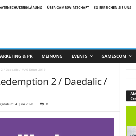
DATENSCHUTZERKLÄRUNG
ÜBER GAMESWIRTSCHAFT
SO ERREICHEN SIE UNS
ARKETING & PR
MEINUNG
EVENTS
GAMESCOM
2 / Daedalic / MAG Erfurt 2019
edemption 2 / Daedalic /
Akt
Ca
sdatum: 4. Juni 2020
0