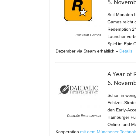
5. Novembe
Seit Monaten b
Games reicht 
Redemption 2“
Rockstar Games
Launcher vorbes
Spiel im Epic 
Dezember via Steam erhältlich –
Details
A Year of 
6. Novembe
Schon in wenig
Echtzeit-Strat
den Early-Acces
Daedalic Entertainment
Hamburger Pub
Online- und M
Kooperation
mit dem Münchener Technolo