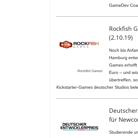
GameDev Coach
Rockfish 
(2.10.19)
Noch bis Anfa
Hamburg entwic
Games erhofft
Rockfish Games
Euro – und wür
übertreffen, s
Kickstarter-Games deutscher Studios bel
Deutscher
für Newco
Studierende u