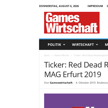
DONNERSTAG, AUGUST 6, 2026
IMPRESSUM
G
a
m
e
s
W
i
POLITIK
WIRTSCHAFT
M
r
t
Start
News-Woche
Ticker: Red Dead Redemption 
s
Ticker: Red Dead R
c
h
MAG Erfurt 2019
a
f
t
Von
Gameswirtschaft
-
4. Oktober 2019
Änderung
.
d
e