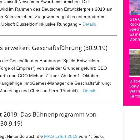
en Ubisoft Newcomer Award einzureichen. Die
wird im Rahmen des Deutschen Entwicklerpreis 2019 am
n Köln verliehen. Zu gewinnen gibt es unter anderem
GTA 6
Rocks
 Ubisoft Düsseldorf inklusive Rundgang –
Details
Speci
Game
Donn
 erweitert Geschäftsführung (30.9.19)
 die Geschäfte des Hamburger Spiele-Entwicklers
orge of Empires“) von zwei der Gründer geführt: CEO
orth und COO Michael Zillmer. Ab dem 1. Oktober
Disc
i langjährige InnoGames-Manager die Geschäftsführung:
Sony 
arketing) und Christian Pern (Produkt) –
Details
Warnh
Kart
t 2019: Das Bühnenprogramm von
30.9.19)
egt Nintendo auch die
MAG Erfurt 2019
vom 4. bis 6.