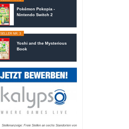
Pokémon Pokopia -
Nintendo Switch 2
SELLER NR. 3
Yoshi and the Mysterious
Book
Stellenanzeige: Freie Stellen an sechs Standorten von