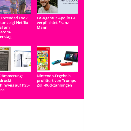
 Extended Look:
EA-Agentur Apollo GG
tar zeigt Netflix-
verpflichtet Franz
al am
Mann
scom-
erstag
-Dämmerung:
Nintendo-Ergebnis
druckt
profitiert von Trumps
inweis auf PS5-
Zoll-Rückzahlungen
ons