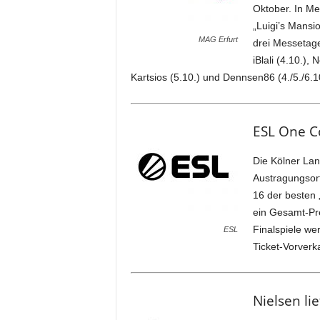
Oktober. In Me
„Luigi’s Mansi
MAG Erfurt
drei Messetage
iBlali (4.10.)
Kartsios (5.10.) und Dennsen86 (4./5./6.10
ESL One Co
Die Kölner Lan
Austragungsort
16 der besten 
ein Gesamt-Prei
Finalspiele we
ESL
Ticket-Vorverka
Nielsen li