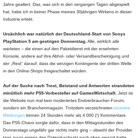
Jahre gealtert. Das, was sich in den vergangen Tagen abgespielt
hat, habe ich in keiner Phase meines 30jährigen Wirkens in dieser
Industrie erlebt.
Ursächlich war natürlich der Deutschland-Start von Sonys
PlayStation 5 am gestrigen Donnerstag.
Alle, wirklich
alle
warteten – die einen auf den Paketdienst mit der ersehnten
Konsole, andere auf ihre Abhol- oder Versandbescheinigung und
der „Rest“ darauf, dass die winzigen Kontingente der dritten Welle
in den Online-Shops freigeschaltet würden.
Auf der Suche nach Trost, Beistand und Antworten strandeten
minütlich mehr PS5-Vorbesteller auf GamesWirtschaft.
Jetzt ist
die Website nun mal kein moderiertes Endverbraucher-Forum,
sondern ein Branchenmagazin. Trotzdem verzeichneten
einzelne
Meldungen
binnen 24 Stunden mehr als 4.000 (!) Kommentare.
Das PS5-Chaos sorgte dafür, dass in den Mittagsstunden des
Donnerstags ungefähr gar nichts mehr ging – obwohl der Provider
tags zuvor eigens den Datendurchsatz nach oben gejazzt hatte.