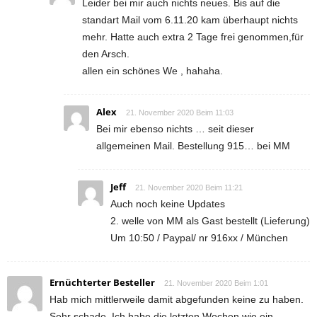
Leider bei mir auch nichts neues. Bis auf die
standart Mail vom 6.11.20 kam überhaupt nichts
mehr. Hatte auch extra 2 Tage frei genommen,für
den Arsch.
allen ein schönes We , hahaha.
Alex
21. November 2020 Beim 11:03
Bei mir ebenso nichts … seit dieser
allgemeinen Mail. Bestellung 915… bei MM
Jeff
21. November 2020 Beim 11:21
Auch noch keine Updates
2. welle von MM als Gast bestellt (Lieferung)
Um 10:50 / Paypal/ nr 916xx / München
Ernüchterter Besteller
21. November 2020 Beim 1:01
Hab mich mittlerweile damit abgefunden keine zu haben.
Sehr schade. Ich habe die letzten Wochen wie ein