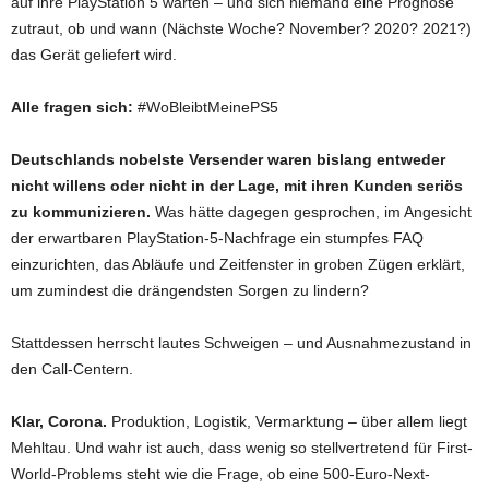
auf ihre PlayStation 5 warten – und sich niemand eine Prognose
zutraut, ob und wann (Nächste Woche? November? 2020? 2021?)
das Gerät geliefert wird.
Alle fragen sich:
#WoBleibtMeinePS5
Deutschlands nobelste Versender waren bislang entweder
nicht willens oder nicht in der Lage, mit ihren Kunden seriös
zu kommunizieren.
Was hätte dagegen gesprochen, im Angesicht
der erwartbaren PlayStation-5-Nachfrage ein stumpfes FAQ
einzurichten, das Abläufe und Zeitfenster in groben Zügen erklärt,
um zumindest die drängendsten Sorgen zu lindern?
Stattdessen herrscht lautes Schweigen – und Ausnahmezustand in
den Call-Centern.
Klar, Corona.
Produktion, Logistik, Vermarktung – über allem liegt
Mehltau. Und wahr ist auch, dass wenig so stellvertretend für First-
World-Problems steht wie die Frage, ob eine 500-Euro-Next-