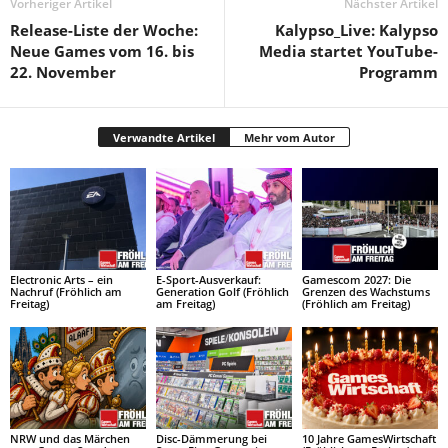
Vorheriger Artikel
Nächster Artikel
Release-Liste der Woche:
Kalypso_Live: Kalypso
Neue Games vom 16. bis
Media startet YouTube-
22. November
Programm
Verwandte Artikel
Mehr vom Autor
Electronic Arts – ein
E-Sport-Ausverkauf:
Gamescom 2027: Die
Nachruf (Fröhlich am
Generation Golf (Fröhlich
Grenzen des Wachstums
Freitag)
am Freitag)
(Fröhlich am Freitag)
NRW und das Märchen
Disc-Dämmerung bei
10 Jahre GamesWirtschaft