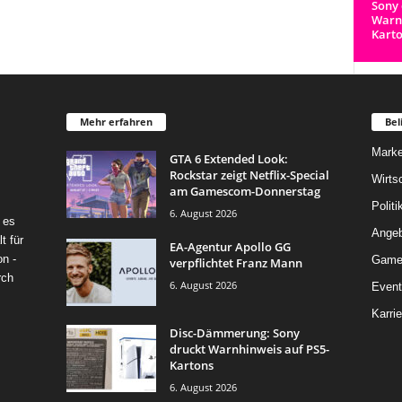
Sony 
Warnh
Kart
Mehr erfahren
Bel
Marke
GTA 6 Extended Look:
Rockstar zeigt Netflix-Special
Wirts
am Gamescom-Donnerstag
Politi
6. August 2026
 es
Angeb
t für
EA-Agentur Apollo GG
on -
Game
verpflichtet Franz Mann
rch
6. August 2026
Event
Karrie
Disc-Dämmerung: Sony
druckt Warnhinweis auf PS5-
Kartons
6. August 2026