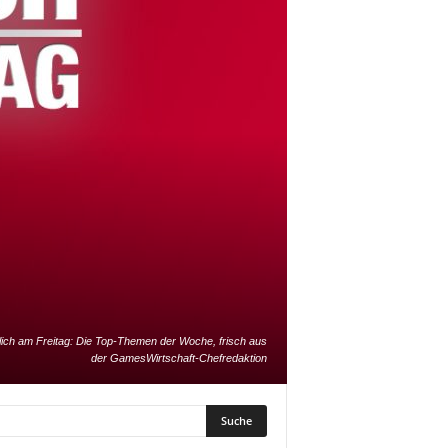
lich am Freitag: Die Top-Themen der Woche, frisch aus
der GamesWirtschaft-Chefredaktion