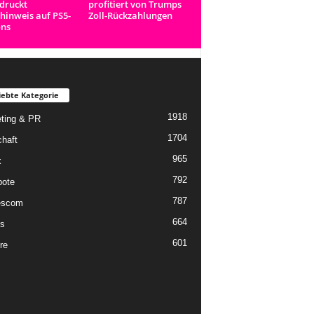
druckt
profitiert von Trumps
inweis auf PS5-
Zoll-Rückzahlungen
ons
iebte Kategorie
1918
ting & PR
1704
chaft
965
k
792
ote
787
scom
664
s
601
re