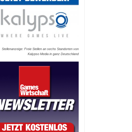
Stellenanzeige: Freie Stellen an sechs Standorten von
Kalypso Media in ganz Deutschland