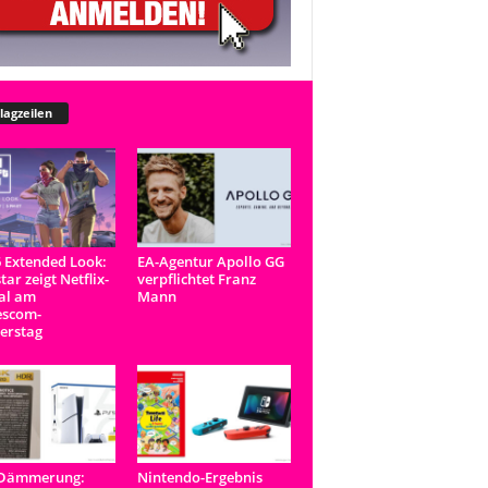
lagzeilen
 Extended Look:
EA-Agentur Apollo GG
tar zeigt Netflix-
verpflichtet Franz
al am
Mann
scom-
erstag
-Dämmerung:
Nintendo-Ergebnis