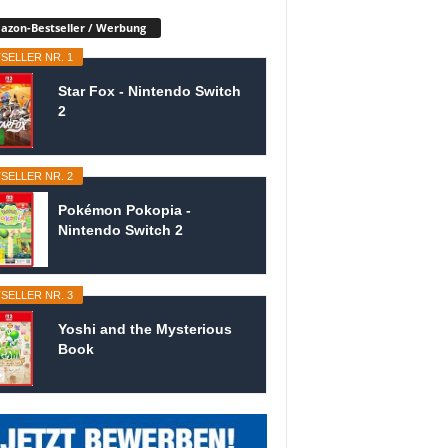
zon-Bestseller / Werbung
SELLER NR. 1
Star Fox - Nintendo Switch
2
SELLER NR. 2
Pokémon Pokopia -
Nintendo Switch 2
SELLER NR. 3
Yoshi and the Mysterious
Book