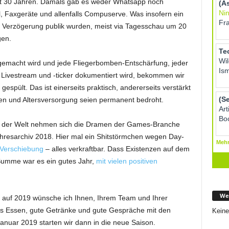
fast 30 Jahren. Damals gab es weder Whatsapp noch
, Faxgeräte und allenfalls Compuserve. Was insofern ein
t Verzögerung publik wurden, meist via Tagesschau um 20
gen.
ter gemacht wird und jede Fliegerbomben-Entschärfung, jeder
 Livestream und -ticker dokumentiert wird, bekommen wir
espült. Das ist einerseits praktisch, andererseits verstärkt
ben und Altersversorgung seien permanent bedroht.
der Welt nehmen sich die Dramen der Games-Branche
Jahresarchiv 2018. Hier mal ein Shitstörmchen wegen Day-
e-Verschiebung
– alles verkraftbar. Dass Existenzen auf dem
 Summe war es ein gutes Jahr,
mit vielen positiven
We
ick auf 2019 wünsche ich Ihnen, Ihrem Team und Ihrer
es Essen, gute Getränke und gute Gespräche mit den
Keine
anuar 2019 starten wir dann in die neue Saison.