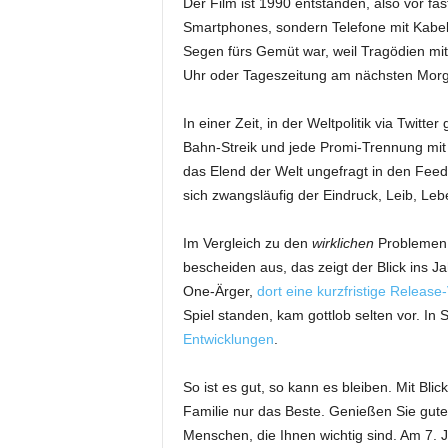
Der Film ist 1990 entstanden, also vor 
Smartphones, sondern Telefone mit Kabel
Segen fürs Gemüt war, weil Tragödien mi
Uhr oder Tageszeitung am nächsten Mor
In einer Zeit, in der Weltpolitik via Twit
Bahn-Streik und jede Promi-Trennung mit
das Elend der Welt ungefragt in den Feed g
sich zwangsläufig der Eindruck, Leib, Le
Im Vergleich zu den
wirklichen
Problemen 
bescheiden aus, das zeigt der Blick ins 
One-Ärger,
dort eine kurzfristige Releas
Spiel standen, kam gottlob selten vor. In
Entwicklungen
.
So ist es gut, so kann es bleiben. Mit Bl
Familie nur das Beste. Genießen Sie gut
Menschen, die Ihnen wichtig sind. Am 7. J