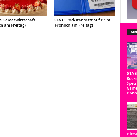
re GamesWirtschaft
GTA 6: Rockstar setzt auf Print
ch am Freitag)
(Fröhlich am Freitag)
Sch
GTA 6
Rocks
Speci
Game
Donn
Disc