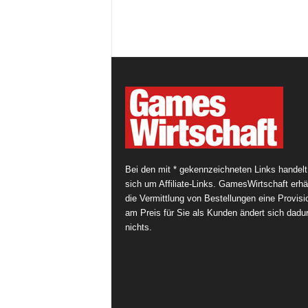
Bei den mit * gekennzeichneten Links handelt
sich um Affiliate-Links. GamesWirtschaft erhäl
die Vermittlung von Bestellungen eine Provisi
am Preis für Sie als Kunden ändert sich dadu
nichts.