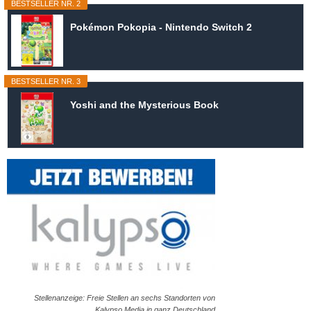
BESTSELLER NR. 2
Pokémon Pokopia - Nintendo Switch 2
BESTSELLER NR. 3
Yoshi and the Mysterious Book
Stellenanzeige: Freie Stellen an sechs Standorten von
Kalypso Media in ganz Deutschland