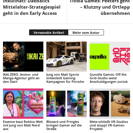
Inkulinati: Daedalics
Tivola Games: Peeters geht
Mittelalter-Strategiespiel
– Klutzny und Ortlepp
geht in den Early Access
übernehmen
Verwandte Artikel
Mehr vom Autor
IKAI ZERO: Anime- und
Jung von Matt Sports
Gunzilla Games: Off the
Manga-Agentur geht an
entwickelt Gaming-
Grid-Studio weist
den Start
Kampagnen für Porsche
Anschuldigungen zurück
Essence baut Roblox-Welt
Blizzard und Pringles
Meta schließt VR-Studios
mit Jung von Matt Nerd
bringen Gamer auf die
und stoppt VR-Games-
aus
Straße
Projekte