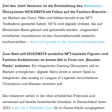
Ziel des Joint Ventures ist die Entwicklung des
Metaverse
-
Ökosystems KICKZM3TA mit Fokus auf die Fashion-Branche
–
wo Marken wie Gucci, Nike und Adidas bereits erste NFT-
Testballons gestartet haben. NFTs sind digitale Unikate, die auf
Blockchain-Basis gebaut und gehandelt werden. Ungeachtet
erheblicher Investitionen ist das Geschäftsmodell weiterhin
hochumstritten –
auch und gerade in der Games-Kernzielgruppe
.
Zum Start will KICKZM3TA zunächst NFT-basierte Figuren und
Fashion-Kollektionen im Anime-Stil in Form von ‚Booster-
Packs‘ anbieten.
Ein integriertes Gaming-Ökosystem soll es
Marken ermöglichen, digitale Skins direkt in einem Spiel zu
integrieren, das analog zu
League of Legends
verschiedene
Champions und Klassen vereinen soll.
Die Initiatoren sehen in der Idee erhebliches Potenzial und
verweisen auf bereits bestehende Umsätze: In Deutschland seien
2021
mehr als 4 Milliarden Euro
für In-Game-Käufe ausgegeben