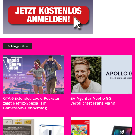
Schlagzeilen
GTA 6 Extended Look: Rockstar
EA-Agentur Apollo GG
zeigt Netflix-Special am
verpflichtet Franz Mann
Gamescom-Donnerstag