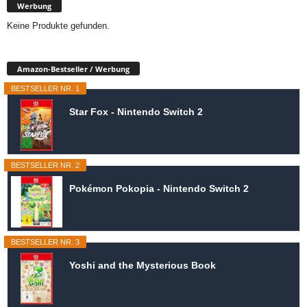
Werbung
Keine Produkte gefunden.
Amazon-Bestseller / Werbung
BESTSELLER NR. 1
Star Fox - Nintendo Switch 2
BESTSELLER NR. 2
Pokémon Pokopia - Nintendo Switch 2
BESTSELLER NR. 3
Yoshi and the Mysterious Book