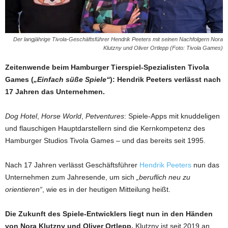
Der langjährige Tivola-Geschäftsführer Hendrik Peeters mit seinen Nachfolgern Nora
Klutzny und Oliver Ortlepp (Foto: Tivola Games)
Zeitenwende beim Hamburger Tierspiel-Spezialisten Tivola
Games (
„Einfach süße Spiele“
): Hendrik Peeters verlässt nach
17 Jahren das Unternehmen.
Dog Hotel
,
Horse World
,
Petventures
: Spiele-Apps mit knuddeligen
und flauschigen Hauptdarstellern sind die Kernkompetenz des
Hamburger Studios Tivola Games – und das bereits seit 1995.
Nach 17 Jahren verlässt Geschäftsführer
Hendrik Peeters
nun das
Unternehmen zum Jahresende, um sich
„beruflich neu zu
orientieren“
, wie es in der heutigen Mitteilung heißt.
Die Zukunft des Spiele-Entwicklers liegt nun in den Händen
von Nora Klutzny und Oliver Ortlepp.
Klutzny ist seit 2019 an