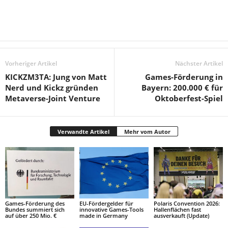
Vorheriger Artikel
Nächster Artikel
KICKZM3TA: Jung von Matt
Games-Förderung in
Nerd und Kickz gründen
Bayern: 200.000 € für
Metaverse-Joint Venture
Oktoberfest-Spiel
Verwandte Artikel
Mehr vom Autor
Games-Förderung des
EU-Fördergelder für
Polaris Convention 2026:
Bundes summiert sich
innovative Games-Tools
Hallenflächen fast
auf über 250 Mio. €
made in Germany
ausverkauft (Update)