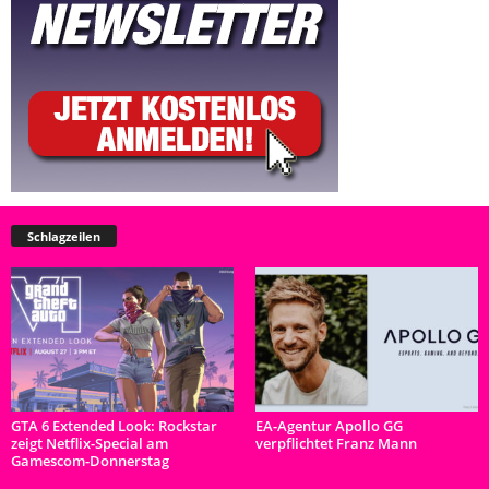
Schlagzeilen
GTA 6 Extended Look: Rockstar
EA-Agentur Apollo GG
zeigt Netflix-Special am
verpflichtet Franz Mann
Gamescom-Donnerstag