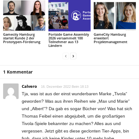
Gamecity Hamburg
Portside Game Assembly
GameCity Hamburg
startet Runde 2 der
2026 versammelt 100
erweitert
Prototypen-Förderung
Teilnehmer aus 13
Projektmanagement
Ländern
1 Kommentar
Calvero
16. Dezember 2022 Beim 18:13
Tja, was ist aus der einst wunderbaren Marke „Tivola“
geworden? Was aus ihren Reihen wie „Max und Marie“
und „Albert“? Da gab es sogar Bücher von! Was hat sich
Thomas Feibel einen abgejubelt, um die großartigen
Tivola-Spiele bekannter zu machen? Alles aus und
vergessen. Jetzt gibt es diese geclonten Tier-Apps, bin
froh, dass ich keine Kinder unter 10 mehr habe.