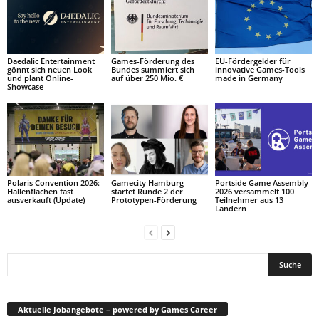
Daedalic Entertainment
Games-Förderung des
EU-Fördergelder für
gönnt sich neuen Look
Bundes summiert sich
innovative Games-Tools
und plant Online-
auf über 250 Mio. €
made in Germany
Showcase
Polaris Convention 2026:
Gamecity Hamburg
Portside Game Assembly
Hallenflächen fast
startet Runde 2 der
2026 versammelt 100
ausverkauft (Update)
Prototypen-Förderung
Teilnehmer aus 13
Ländern
Aktuelle Jobangebote – powered by Games Career