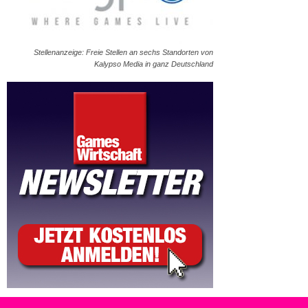
Stellenanzeige: Freie Stellen an sechs Standorten von
Kalypso Media in ganz Deutschland