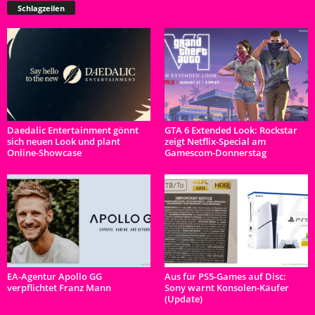
Schlagzeilen
Daedalic Entertainment gönnt
GTA 6 Extended Look: Rockstar
sich neuen Look und plant
zeigt Netflix-Special am
Online-Showcase
Gamescom-Donnerstag
EA-Agentur Apollo GG
Aus für PS5-Games auf Disc:
verpflichtet Franz Mann
Sony warnt Konsolen-Käufer
(Update)