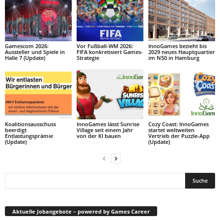
Gamescom 2026:
Vor Fußball-WM 2026:
InnoGames bezieht bis
Aussteller und Spiele in
FIFA konkretisiert Games-
2029 neues Hauptquartier
Halle 7 (Update)
Strategie
im N50 in Hamburg
Koalitionsausschuss
InnoGames lässt Sunrise
Cozy Coast: InnoGames
beerdigt
Village seit einem Jahr
startet weltweiten
Entlastungsprämie
von der KI bauen
Vertrieb der Puzzle-App
(Update)
(Update)
Aktuelle Jobangebote – powered by Games Career