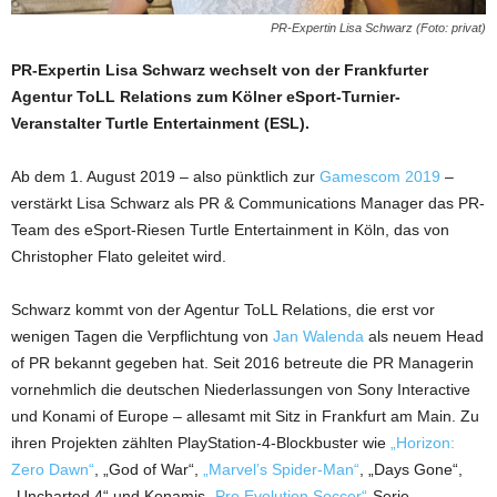
PR-Expertin Lisa Schwarz (Foto: privat)
PR-Expertin Lisa Schwarz wechselt von der Frankfurter
Agentur ToLL Relations zum Kölner eSport-Turnier-
Veranstalter Turtle Entertainment (ESL).
Ab dem 1. August 2019 – also pünktlich zur
Gamescom 2019
–
verstärkt Lisa Schwarz als PR & Communications Manager das PR-
Team des eSport-Riesen Turtle Entertainment in Köln, das von
Christopher Flato geleitet wird.
Schwarz kommt von der Agentur ToLL Relations, die erst vor
wenigen Tagen die Verpflichtung von
Jan Walenda
als neuem Head
of PR bekannt gegeben hat. Seit 2016 betreute die PR Managerin
vornehmlich die deutschen Niederlassungen von Sony Interactive
und Konami of Europe – allesamt mit Sitz in Frankfurt am Main. Zu
ihren Projekten zählten PlayStation-4-Blockbuster wie
„Horizon:
Zero Dawn“
, „God of War“,
„Marvel’s Spider-Man“
, „Days Gone“,
„Uncharted 4“ und Konamis
„Pro Evolution Soccer“
-Serie.