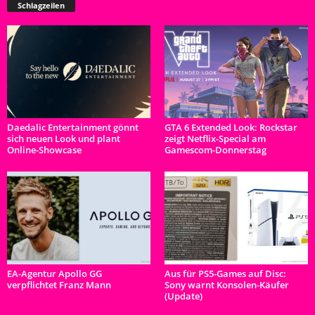
Schlagzeilen
Daedalic Entertainment gönnt
GTA 6 Extended Look: Rockstar
sich neuen Look und plant
zeigt Netflix-Special am
Online-Showcase
Gamescom-Donnerstag
EA-Agentur Apollo GG
Aus für PS5-Games auf Disc:
verpflichtet Franz Mann
Sony warnt Konsolen-Käufer
(Update)