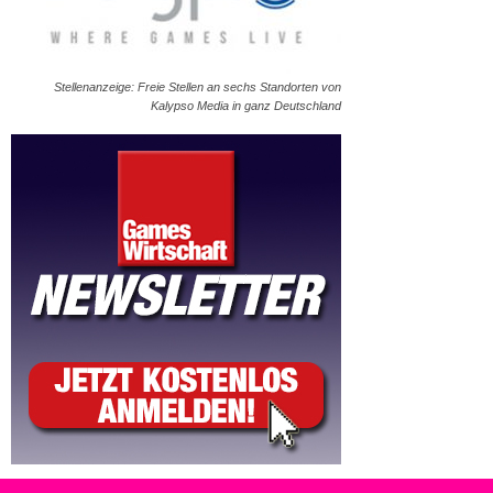
Stellenanzeige: Freie Stellen an sechs Standorten von
Kalypso Media in ganz Deutschland