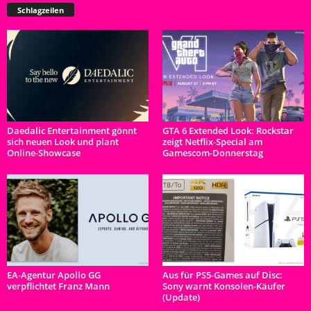
Schlagzeilen
Daedalic Entertainment gönnt
GTA 6 Extended Look: Rockstar
sich neuen Look und plant
zeigt Netflix-Special am
Online-Showcase
Gamescom-Donnerstag
EA-Agentur Apollo GG
Aus für PS5-Games auf Disc:
verpflichtet Franz Mann
Sony warnt Konsolen-Käufer
(Update)