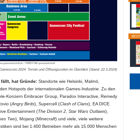
BEST
Gamescom 2024: Termin und Öffnungszeiten im Überblick (Stand: 22.3.2024)
ällt, hat Gründe:
Standorte wie Helsinki, Malmö,
en Hotspots der internationalen Games-Industrie. Zu den
iele-Konzern Embracer Group, Paradox Interactive, Remedy
Rovio (
Angry Birds
), Supercell (
Clash of Clans
), EA DICE
ive Entertainment (
The Division 2
,
Star Wars Outlaws
),
akes Two
), Mojang (
Minecraft
) und viele, viele weitere
atistiken sind bei 1.400 Betrieben mehr als 15.000 Menschen