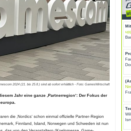
mescom 2024 (21. bis 25.8.) sind ab sofort erhältlich - Foto: GamesWirtschaft
 diesem Jahr eine ganze ‚Partnerregion‘: Der Fokus der
deuropa.
ren die ‚Nordics‘ schon einmal offizielle Partner-Region
nemark, Finnland, Island, Norwegen und Schweden ist nun
ns, das von den Veranstaltern (Koelnmesse, Game-