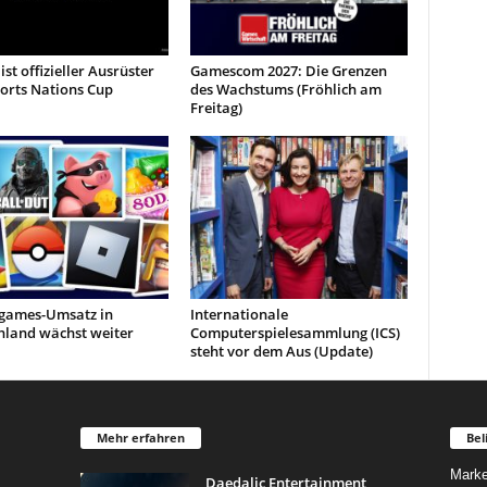
ist offizieller Ausrüster
Gamescom 2027: Die Grenzen
orts Nations Cup
des Wachstums (Fröhlich am
Freitag)
games-Umsatz in
Internationale
hland wächst weiter
Computerspielesammlung (ICS)
steht vor dem Aus (Update)
Mehr erfahren
Bel
Marke
Daedalic Entertainment