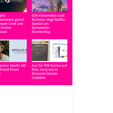
lic
GTA 6 Extended Look:
tainment gönnt
Rockstar zeigt Netflix-
neuen Look und
Special am
 Online-
Gamescom-
case
Donnerstag
entur Apollo GG
Aus für PS5-Games auf
lichtet Franz
Disc: Sony warnt
n
Konsolen-Käufer
(Update)