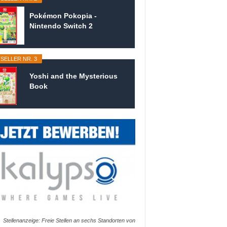
Pokémon Pokopia -
Nintendo Switch 2
SELLER NR. 3
Yoshi and the Mysterious
Book
Stellenanzeige: Freie Stellen an sechs Standorten von