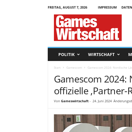
FREITAG, AUGUST 7, 2026
IMPRESSUM
DATEN
G
a
m
e
s
W
i
POLITIK
WIRTSCHAFT
M
r
t
Start
Gamescom
Gamescom 2024: Nordische Lände
s
Gamescom 2024: N
c
h
offizielle ‚Partner-
a
f
t
Von
Gameswirtschaft
-
24. Juni 2024
Änderungsda
.
d
e