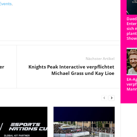
Events
.
Daeda
Enter
sich 
plant
Show
Nächster Artikel
er
Knights Peak Interactive verpflichtet
Michael Grass und Kay Lioe
EA-Ag
verpf
Man