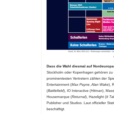
Dass die Wahl diesmal auf Nordeuropa f
Stockholm oder Kopenhagen gehören zu d
prominentesten Vertretern zählen der Sp
Entertainment (
Max Payne
,
Alan Wake
), 
(
Battlefield
), IO Interactive (
Hitman
), Mass
Housemarque (
Returnal
), Hazelight (
It T
Publisher und Studios. Laut offizieller St
beschäftigt.