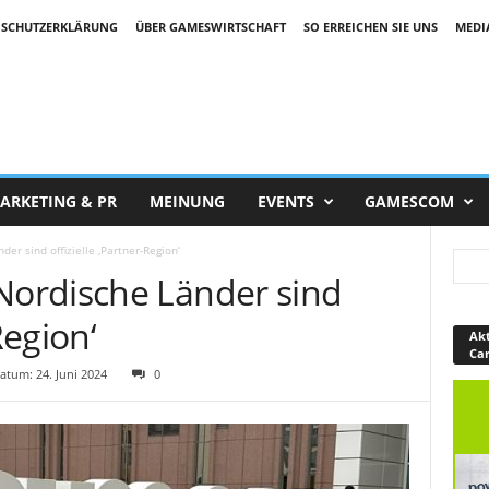
SCHUTZERKLÄRUNG
ÜBER GAMESWIRTSCHAFT
SO ERREICHEN SIE UNS
MEDI
ARKETING & PR
MEINUNG
EVENTS
GAMESCOM
r sind offizielle ‚Partner-Region‘
ordische Länder sind
Region‘
Akt
Ca
tum: 24. Juni 2024
0