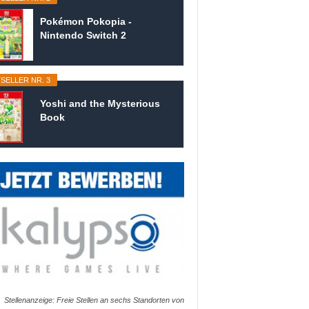
Pokémon Pokopia -
Nintendo Switch 2
SELLER NR. 3
Yoshi and the Mysterious
Book
Stellenanzeige: Freie Stellen an sechs Standorten von