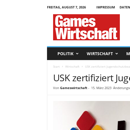
FREITAG, AUGUST 7, 2026
IMPRESSUM
DATEN
G
a
m
e
s
W
i
POLITIK
WIRTSCHAFT
M
r
t
Start
Wirtschaft
USK zertifiziert Jugendschutzbea
s
USK zertifiziert J
c
h
a
Von
Gameswirtschaft
-
15. März 2023
Änderungsd
f
t
.
d
e