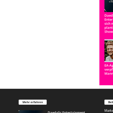
Daeda
Enter
sich 
plant
Show
EA-Ag
verpf
Man
Mehr erfahren
Bel
Marke
Daedalic Entertainment