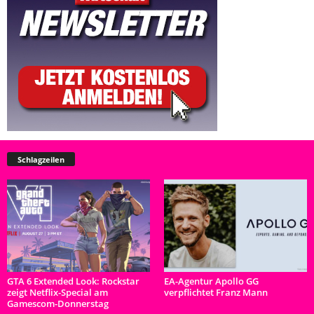
Schlagzeilen
GTA 6 Extended Look: Rockstar
EA-Agentur Apollo GG
zeigt Netflix-Special am
verpflichtet Franz Mann
Gamescom-Donnerstag