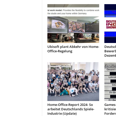
Ubisoft plant Abkehr von Home-
Deutsc
Office-Regelung
Bewerb
Dezemb
Home-Office-Report 2024: So
Games-
arbeitet Deutschlands Spiele-
kritisi
Industrie (Update)
Forder