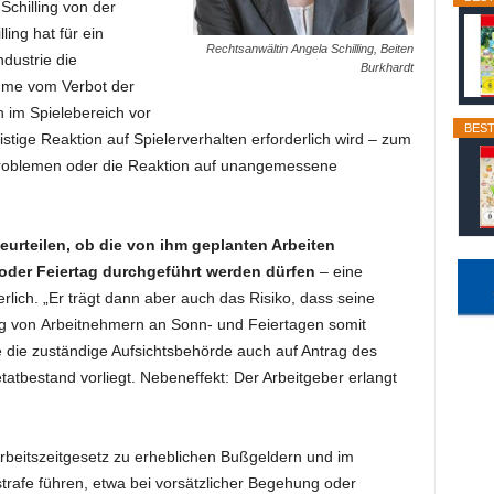
Schilling von der
ling hat für ein
Rechtsanwältin Angela Schilling, Beiten
dustrie die
Burkhardt
ahme vom Verbot der
 im Spielebereich vor
BEST
stige Reaktion auf Spielerverhalten erforderlich wird – zum
Problemen oder die Reaktion auf unangemessene
eurteilen, ob die von ihm geplanten Arbeiten
der Feiertag durchgeführt werden dürfen
– eine
rlich. „Er trägt dann aber auch das Risiko, dass seine
ng von Arbeitnehmern an Sonn- und Feiertagen somit
e die zuständige Aufsichtsbehörde auch auf Antrag des
tatbestand vorliegt. Nebeneffekt: Der Arbeitgeber erlangt
beitszeitgesetz zu erheblichen Bußgeldern und im
strafe führen, etwa bei vorsätzlicher Begehung oder