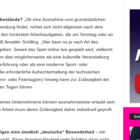
tbestände?
„Ob eine Ausnahme vom grundsätzlichen
ndung findet, richtet sich nicht allgemein nach dem
en konkreten Arbeitsaufgaben, die am Sonntag oder an
 Anwältin Schilling. „Hier kann es je nach Art des
en. Soweit das Spiel online live gespielt wird, vielleicht
dies möglicherweise als eine kulturelle Veranstaltung
vorführung oder als eine moderne Sport- oder
die erforderliche Aufrechterhaltung der technischen
nn- oder Feiertag(en) hinweg kann zur Zulässigkeit der
en Tagen führen.
 Games-Unternehmens können ausnahmsweise erlaubt sein.
Arbeit muss deren Zulässigkeit daher individuell geprüft
Sch
rigen eine ziemlich „deutsche“ Besonderheit
– ein
icht. Einen Standort-Nachteil sieht Schilling darin nicht,