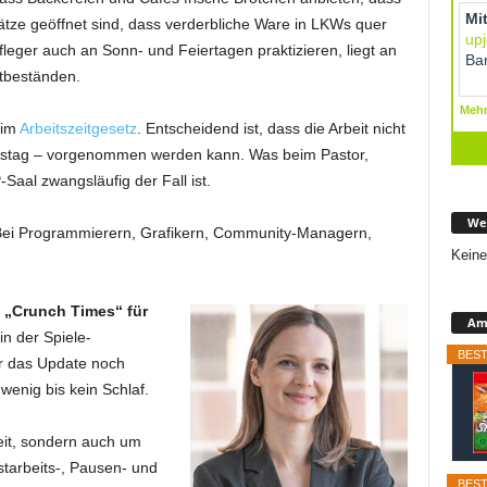
ze geöffnet sind, dass verderbliche Ware in LKWs quer
leger auch an Sonn- und Feiertagen praktizieren, liegt an
tbeständen.
 im
Arbeitszeitgesetz
. Entscheidend ist, dass die Arbeit nicht
mstag – vorgenommen werden kann. Was beim Pastor,
aal zwangsläufig der Fall ist.
We
ei Programmierern, Grafikern, Community-Managern,
Keine
 „Crunch Times“ für
Ama
in der Spiele-
BEST
er das Update noch
, wenig bis kein Schlaf.
eit, sondern auch um
starbeits-, Pausen- und
BEST