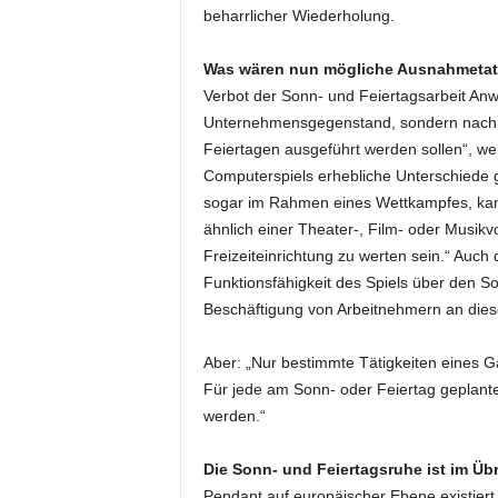
beharrlicher Wiederholung.
Was wären nun mögliche Ausnahmeta
Verbot der Sonn- und Feiertagsarbeit Anwe
Unternehmensgegenstand, sondern nach d
Feiertagen ausgeführt werden sollen“, weiß
Computerspiels erhebliche Unterschiede geb
sogar im Rahmen eines Wettkampfes, kann 
ähnlich einer Theater-, Film- oder Musik
Freizeiteinrichtung zu werten sein.“ Auch 
Funktionsfähigkeit des Spiels über den So
Beschäftigung von Arbeitnehmern an dies
Aber: „Nur bestimmte Tätigkeiten eines
Für jede am Sonn- oder Feiertag geplante 
werden.“
Die Sonn- und Feiertagsruhe ist im Üb
Pendant auf europäischer Ebene existiert n