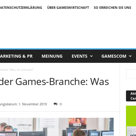
DATENSCHUTZERKLÄRUNG
ÜBER GAMESWIRTSCHAFT
SO ERREICHEN SIE UNS
ARKETING & PR
MEINUNG
EVENTS
GAMESCOM
nche: Was ist erlaubt?
 der Games-Branche: Was
Akt
Ca
ngsdatum: 1. November 2019
0