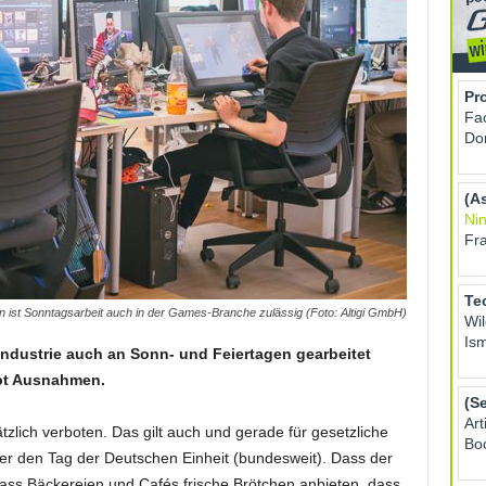
ist Sonntagsarbeit auch in der Games-Branche zulässig (Foto: Altigi GmbH)
ndustrie auch an Sonn- und Feiertagen gearbeitet
ibt Ausnahmen.
tzlich verboten. Das gilt auch und gerade für gesetzliche
oder den Tag der Deutschen Einheit (bundesweit). Dass der
dass Bäckereien und Cafés frische Brötchen anbieten, dass