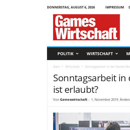
DONNERSTAG, AUGUST 6, 2026
IMPRESSUM
G
a
m
e
s
W
i
POLITIK
WIRTSCHAFT
M
r
t
Start
Wirtschaft
Sonntagsarbeit in der Games-Bra
s
Sonntagsarbeit in
c
h
ist erlaubt?
a
f
t
Von
Gameswirtschaft
-
1. November 2019
Änderu
.
d
e