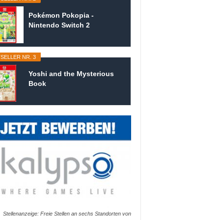
Pokémon Pokopia -
Nintendo Switch 2
SELLER NR. 3
Yoshi and the Mysterious
Book
Stellenanzeige: Freie Stellen an sechs Standorten von