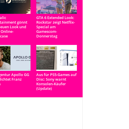
lic
GTA 6 Extended Look:
tainment gönnt
Rockstar zeigt Netflix-
neuen Look und
Special am
 Online-
Gamescom-
case
Donnerstag
entur Apollo GG
Aus für PS5-Games auf
lichtet Franz
Disc: Sony warnt
n
Konsolen-Käufer
(Update)