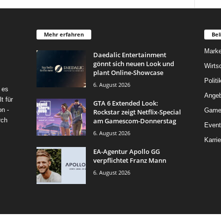
Mehr erfahren
Bel
Marke
Daedalic Entertainment
gönnt sich neuen Look und
Wirts
plant Online-Showcase
Politi
6. August 2026
 es
Angeb
t für
GTA 6 Extended Look:
on -
Game
Rockstar zeigt Netflix-Special
am Gamescom-Donnerstag
rch
Event
6. August 2026
Karrie
EA-Agentur Apollo GG
verpflichtet Franz Mann
6. August 2026