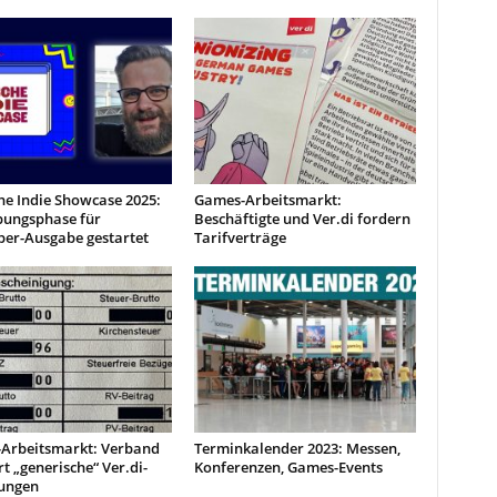
he Indie Showcase 2025:
Games-Arbeitsmarkt:
ungsphase für
Beschäftigte und Ver.di fordern
er-Ausgabe gestartet
Tarifverträge
Arbeitsmarkt: Verband
Terminkalender 2023: Messen,
ert „generische“ Ver.di-
Konferenzen, Games-Events
ungen