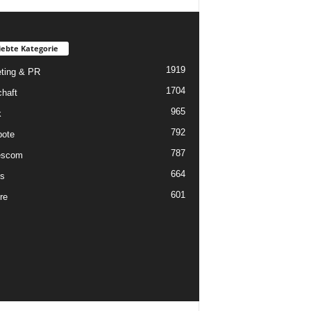
iebte Kategorie
1919
ting & PR
1704
chaft
965
k
792
ote
787
scom
664
s
601
re