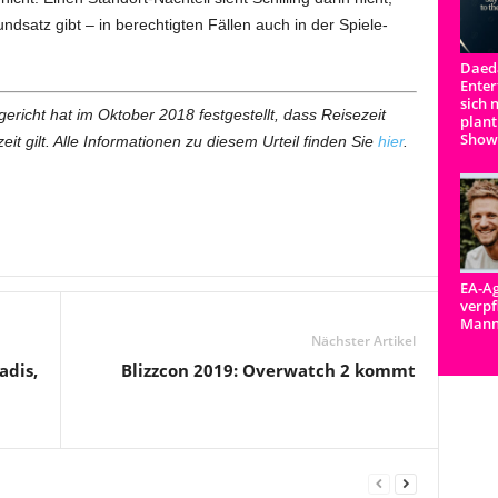
satz gibt – in berechtigten Fällen auch in der Spiele-
Daeda
Enter
sich 
icht hat im Oktober 2018 festgestellt, dass Reisezeit
plant
Show
it gilt. Alle Informationen zu diesem Urteil finden Sie
hier
.
EA-Ag
verpf
Man
Nächster Artikel
adis,
Blizzcon 2019: Overwatch 2 kommt