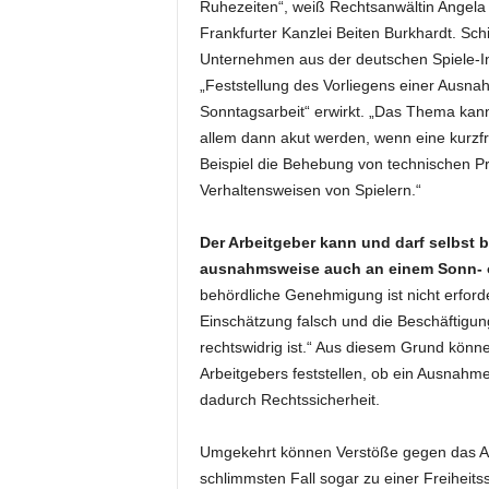
Ruhezeiten“, weiß Rechtsanwältin Angela 
Frankfurter Kanzlei Beiten Burkhardt. Schil
Unternehmen aus der deutschen Spiele-In
„Feststellung des Vorliegens einer Ausn
Sonntagsarbeit“ erwirkt. „Das Thema kann
allem dann akut werden, wenn eine kurzfri
Beispiel die Behebung von technischen 
Verhaltensweisen von Spielern.“
Der Arbeitgeber kann und darf selbst b
ausnahmsweise auch an einem Sonn- o
behördliche Genehmigung ist nicht erforde
Einschätzung falsch und die Beschäftigu
rechtswidrig ist.“ Aus diesem Grund könn
Arbeitgebers feststellen, ob ein Ausnahme
dadurch Rechtssicherheit.
Umgekehrt können Verstöße gegen das Ar
schlimmsten Fall sogar zu einer Freiheits