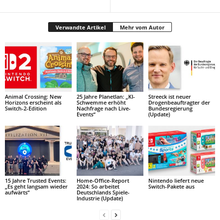
Verwandte Artikel
Mehr vom Autor
Animal Crossing: New
25 Jahre Planetlan: „KI-
Streeck ist neuer
Horizons erscheint als
Schwemme erhöht
Drogenbeauftragter der
Switch-2-Edition
Nachfrage nach Live-
Bundesregierung
Events“
(Update)
15 Jahre Trusted Events:
Home-Office-Report
Nintendo liefert neue
„Es geht langsam wieder
2024: So arbeitet
Switch-Pakete aus
aufwärts“
Deutschlands Spiele-
Industrie (Update)