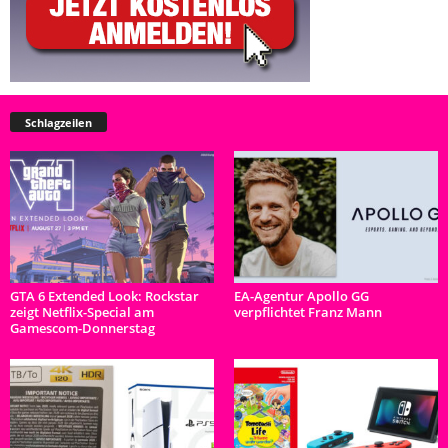
Schlagzeilen
GTA 6 Extended Look: Rockstar
EA-Agentur Apollo GG
zeigt Netflix-Special am
verpflichtet Franz Mann
Gamescom-Donnerstag