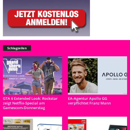
Schlagzeilen
GTA 6 Extended Look: Rockstar
EA-Agentur Apollo GG
zeigt Netflix-Special am
verpflichtet Franz Mann
Gamescom-Donnerstag