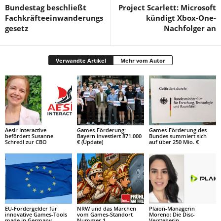
Bundestag beschließt
Project Scarlett: Microsoft
Fachkräfteeinwanderungs
kündigt Xbox-One-
gesetz
Nachfolger an
Verwandte Artikel
Mehr vom Autor
Aesir Interactive
Games-Förderung:
Games-Förderung des
befördert Susanne
Bayern investiert 871.000
Bundes summiert sich
Schredl zur CBO
€ (Update)
auf über 250 Mio. €
EU-Fördergelder für
NRW und das Märchen
Plaion-Managerin
innovative Games-Tools
vom Games-Standort
Moreno: Die Disc-
made in Germany
Nummer 1
Versteherin