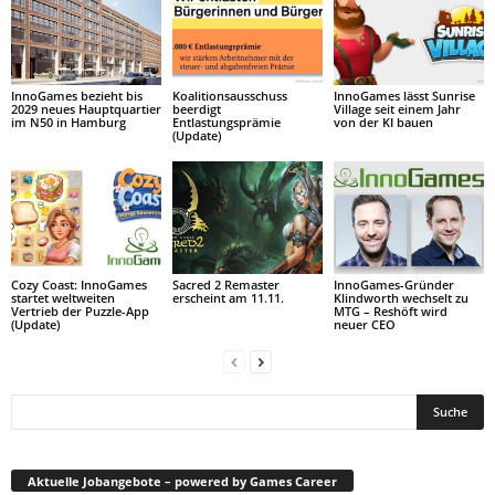
InnoGames bezieht bis
Koalitionsausschuss
InnoGames lässt Sunrise
2029 neues Hauptquartier
beerdigt
Village seit einem Jahr
im N50 in Hamburg
Entlastungsprämie
von der KI bauen
(Update)
Cozy Coast: InnoGames
Sacred 2 Remaster
InnoGames-Gründer
startet weltweiten
erscheint am 11.11.
Klindworth wechselt zu
Vertrieb der Puzzle-App
MTG – Reshöft wird
(Update)
neuer CEO
Aktuelle Jobangebote – powered by Games Career