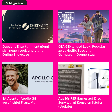
Schlagzeilen
Daedalic Entertainment gönnt
GTA 6 Extended Look: Rockstar
sich neuen Look und plant
zeigt Netflix-Special am
Online-Showcase
Gamescom-Donnerstag
EA-Agentur Apollo GG
Aus für PS5-Games auf Disc:
verpflichtet Franz Mann
Sony warnt Konsolen-Käufer
(Update)