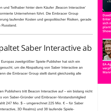
en und Teilhaber hinter dem Käufer ‚Beacon Interactive‘
u formierte Unternehmen führt. Die Embracer Group
Daeda
Enter
erung laufender Kosten und geopolitischer Risiken, gerade
sich 
n Russland.
plant
Show
altet Saber Interactive ab
Europas zweitgrößter Spiele-Publisher hat sich ein
EA-Ag
esucht, um die Abspaltung von Saber Interactive an
verpf
Man
nn die Embracer Group stellt damit gleichzeitig alle
Publishers tritt Beacon Interactive auf – ein bislang nicht
as von Saber-Gründer und Embracer-Vorstandsmitglied
ahlt 247 Mio. $ – umgerechnet 225 Mio. € – für Saber
Interactive, 3D Realms) und 38 laufende Spiele-