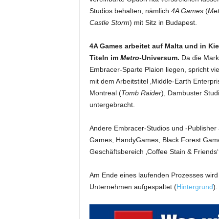
Studios behalten, nämlich
4A Games
(
Met
Castle Storm
) mit Sitz in Budapest.
4A Games arbeitet auf Malta und in K
Titeln im
Metro
-Universum.
Da die Mark
Embracer-Sparte Plaion liegen, spricht vi
mit dem Arbeitstitel ‚Middle-Earth Enterpr
Montreal (
Tomb Raider
), Dambuster Studi
untergebracht.
Andere Embracer-Studios und -Publisher
Games, HandyGames, Black Forest Games
Geschäftsbereich ‚Coffee Stain & Friends
Am Ende eines laufenden Prozesses wird 
Unternehmen aufgespaltet (
Hintergrund
).