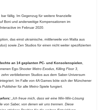
ar fällig. Im Gegenzug für weitere finanzielle
auf Boni und anderweitige Kompensationen im
teractive im Februar 2020.
tion, das einst ukrainische, mittlerweile von Malta aus
odus
) sowie Zen Studios für einen nicht weiter spezifizierten
 Rechte an 14 geplanten PC- und Konsolenspielen
,
ienenen Ego-Shooter
Metro Exodus
,
Killing Floor 3
,
e zehn verbliebenen Studios aus dem Saber-Universum
ntegriert. Im Falle von 4A Games böte sich der Münchener
 Publisher für alle
Metro
-Spiele fungiert.
efors:
„Ich freue mich, dass wir eine Win-Win-Lösung
le von Saber, von denen wir uns trennen. Diese