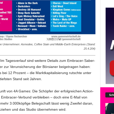
ige Unternehmen: Asmodee, Coffee Stain und Middle-Earth Enterprises (Stand:
25.4.204)
Im Tagesverlauf sind weitere Details zum Embracer-Saber-
er zur Verunsicherung der Börsianer beigetragen haben:
bei 12 Prozent – die Marktkapitalisierung rutschte unter
iefsten Stand seit Jahren.
kunft von 4A Games: Die Schöpfer der erfolgreichen Action-
Sch
 Embracer-Verbund verbleiben – doch eine E-Mail von
ehr 3.000köpfige Belegschaft lässt wenig Zweifel daran,
on ziehen und das Studio übernehmen wird.