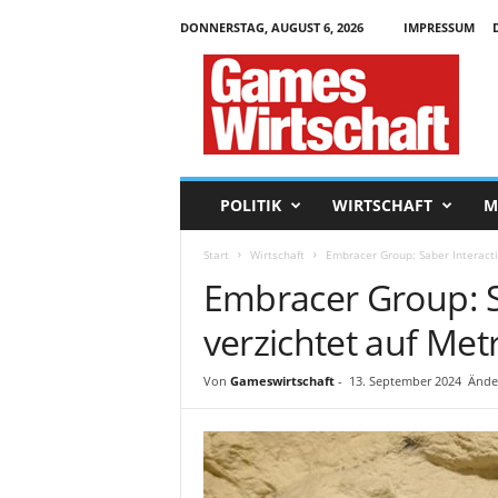
DONNERSTAG, AUGUST 6, 2026
IMPRESSUM
G
a
m
e
s
W
i
POLITIK
WIRTSCHAFT
M
r
t
Start
Wirtschaft
Embracer Group: Saber Interacti
s
Embracer Group: S
c
h
verzichtet auf Met
a
f
t
Von
Gameswirtschaft
-
13. September 2024
Ände
.
d
e