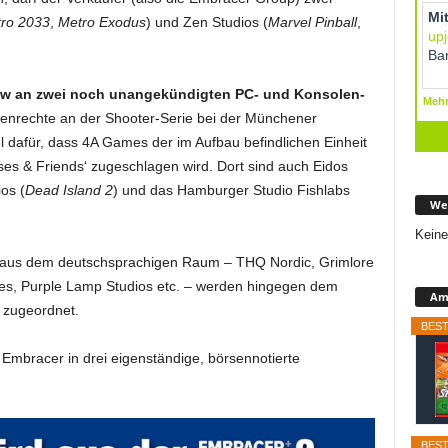
ro 2033
,
Metro Exodus
) und Zen Studios (
Marvel Pinball
,
iew an zwei noch unangekündigten PC- und Konsolen-
enrechte an der Shooter-Serie bei der Münchener
el dafür, dass 4A Games der im Aufbau befindlichen Einheit
ises & Friends‘ zugeschlagen wird. Dort sind auch Eidos
os (
Dead Island 2
) und das Hamburger Studio Fishlabs
We
Keine
 aus dem deutschsprachigen Raum – THQ Nordic, Grimlore
, Purple Lamp Studios etc. – werden hingegen dem
Ama
‘ zugeordnet.
BEST
Embracer in drei eigenständige, börsennotierte
BEST