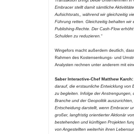
Transaktion bringt beide Unternehmen in e
Embracer stellt damit sämtliche Aktivititä
Aufsichtsrats,, während wir gleichzeitig 
Führung retten. Gleichzeitig behalten wi
Publishing-Rechte. Der Cash-Flow erhöht s
Schulden zu reduzieren.“
Wingefors macht außerdem deutlich, dass 
Rahmen des Kostensenkungs- und Umstru
Analysten rechnen unter anderem mit ein
Saber Interactive-Chef Matthew Karch:
darauf, die erstaunliche Entwicklung von 
zu begleiten. Infolge der Anstrengungen
Branche und der Geopolitik auszurichten,
Entscheidung darstellt, wenn Embracer u
großer, langfristig orientierter Aktionär 
bestehenden und künftigen Projekten fung
von Angestellten weiterhin ihren Lebensun