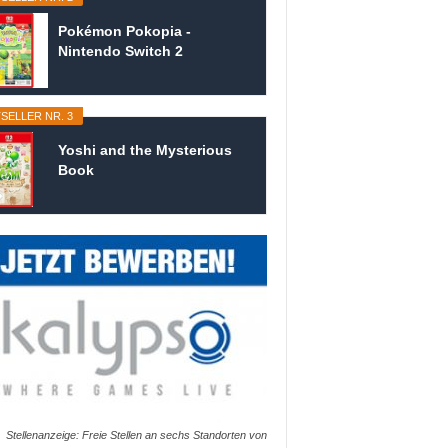
Pokémon Pokopia -
Nintendo Switch 2
SELLER NR. 3
Yoshi and the Mysterious
Book
Stellenanzeige: Freie Stellen an sechs Standorten von