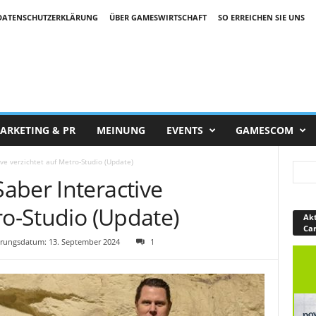
DATENSCHUTZERKLÄRUNG
ÜBER GAMESWIRTSCHAFT
SO ERREICHEN SIE UNS
ARKETING & PR
MEINUNG
EVENTS
GAMESCOM
ve verzichtet auf Metro-Studio (Update)
aber Interactive
ro-Studio (Update)
Akt
Ca
rungsdatum: 13. September 2024
1