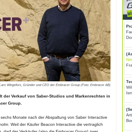
Lars Wingefors, Gründer und CEO der Embracer Group (Foto: Embracer AB)
ült der Verkauf von Saber-Studios und Markenrechten in
cer Group.
sechs Monate nach der Abspaltung von Saber Interactive
lm: Weil der Käufer Beacon Interactive die vertraglich
n, darf der Verkäufer (also die Embracer Group) zwei