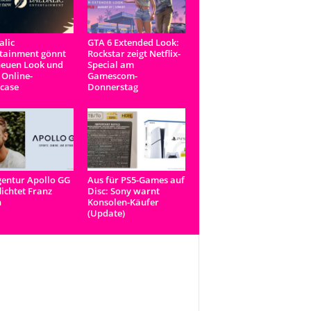
lic
GTA 6 Extended Look:
tainment gönnt
Rockstar zeigt Netflix-
neuen Look und
Special am
 Online-
Gamescom-
case
Donnerstag
entur Apollo GG
Aus für PS5-Games auf
lichtet Franz
Disc: Sony warnt
n
Konsolen-Käufer
(Update)