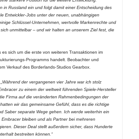
ine stärkere Position für die weitere Entwicklung.
ten in Russland ein und folgt damit einer Entscheidung des
viele Entwickler-Jobs unter der neuen, unabhängigen
r einige Schlüssel-Unternehmen, wertvolle Markenrechte und
ich unmittelbar – und wir halten an unserem Ziel fest, die
es sich um die erste von weiteren Transaktionen im
kturierungs-Programms handelt. Beobachter und
em Verkauf des Borderlands-Studios Gearbox.
„Während der vergangenen vier Jahre war ich stolz
Embracer zu einem der weltweit führenden Spiele-Hersteller
, die Firma auf die veränderten Rahmenbedingungen der
 hatten wir das gemeinsame Gefühl, dass es die richtige
nd Saber separate Wege gehen. Ich werde weiterhin ein
von Embracer bleiben und als Partner bei mehreren
ieren. Dieser Deal stellt außerdem sicher, dass Hunderte
terhalt bestreiten können.“