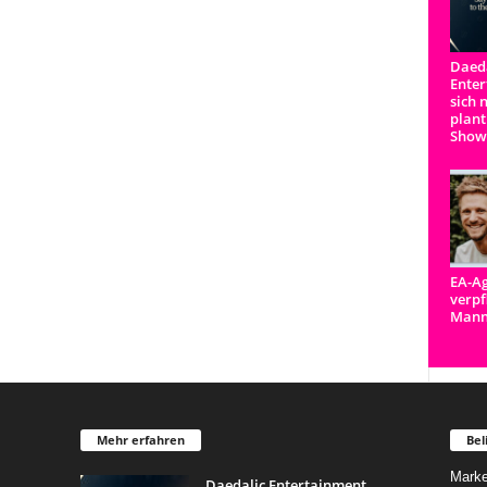
Daeda
Enter
sich 
plant
Show
EA-Ag
verpf
Man
Mehr erfahren
Bel
Marke
Daedalic Entertainment