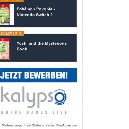
Pokémon Pokopia -
Nintendo Switch 2
SELLER NR. 3
Yoshi and the Mysterious
Book
Stellenanzeige: Freie Stellen an sechs Standorten von