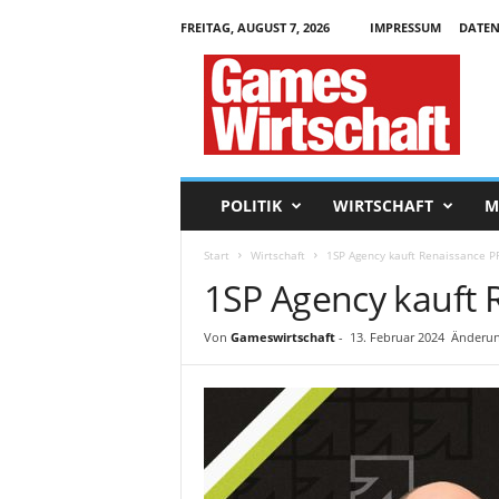
FREITAG, AUGUST 7, 2026
IMPRESSUM
DATEN
G
a
m
e
s
W
i
POLITIK
WIRTSCHAFT
M
r
t
Start
Wirtschaft
1SP Agency kauft Renaissance P
s
1SP Agency kauft 
c
h
a
Von
Gameswirtschaft
-
13. Februar 2024
Änderun
f
t
.
d
e