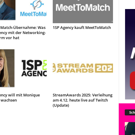
Match-Übernahme: Was
1SP Agency kauft MeetToMatch
ency mit der Networking-
rm vor hat
ency will mit Monique
StreamAwards 2025: Verleihung
 wachsen
am 4.12. heute live auf Twitch
(Update)
Sch