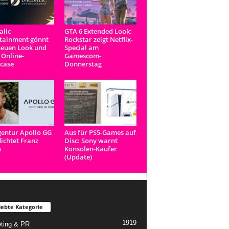
lic
GTA 6 Extended Look:
tainment gönnt
Rockstar zeigt Netflix-
neuen Look und
Special am
 Online-
Gamescom-
case
Donnerstag
entur Apollo GG
Aus für PS5-Games auf
lichtet Franz
Disc: Sony warnt
n
Konsolen-Käufer
(Update)
iebte Kategorie
1919
ting & PR