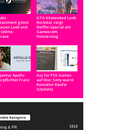
alic
GTA 6 Extended Look:
rtainment gönnt
Rockstar zeigt
neuen Look und
Netflix-Special am
 Online-
Gamescom-
case
Donnerstag
gentur Apollo
Aus für PS5-Games
rpflichtet Franz
auf Disc: Sony warnt
n
Konsolen-Käufer
(Update)
iebte Kategorie
1919
ting & PR