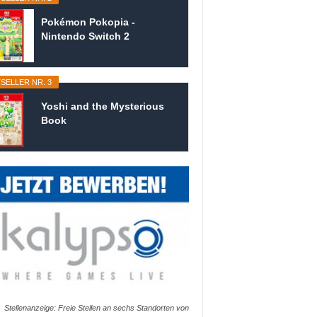
Pokémon Pokopia -
Nintendo Switch 2
SELLER NR. 3
Yoshi and the Mysterious
Book
Stellenanzeige: Freie Stellen an sechs Standorten von