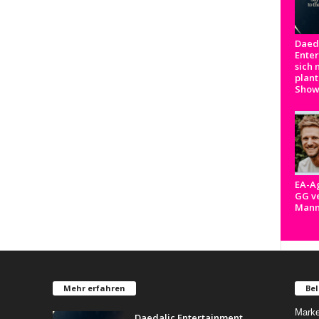
Daed
Ente
sich 
plant
Show
EA-A
GG ve
Man
Mehr erfahren
Bel
Marke
Daedalic Entertainment