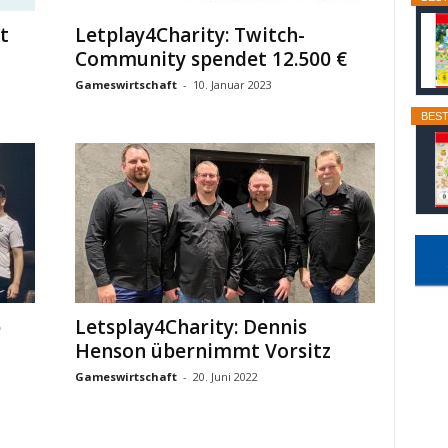
t
Letplay4Charity: Twitch-
Community spendet 12.500 €
Gameswirtschaft
-
10. Januar 2023
BEST
p
Letsplay4Charity: Dennis
Henson übernimmt Vorsitz
Gameswirtschaft
-
20. Juni 2022