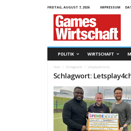
FREITAG, AUGUST 7, 2026
IMPRESSUM
DA
G
a
m
e
s
W
i
POLITIK
WIRTSCHAFT
M
r
t
Start
Schlagworte
Letsplay4charity
s
Schlagwort: Letsplay4ch
c
h
a
f
t
.
d
e