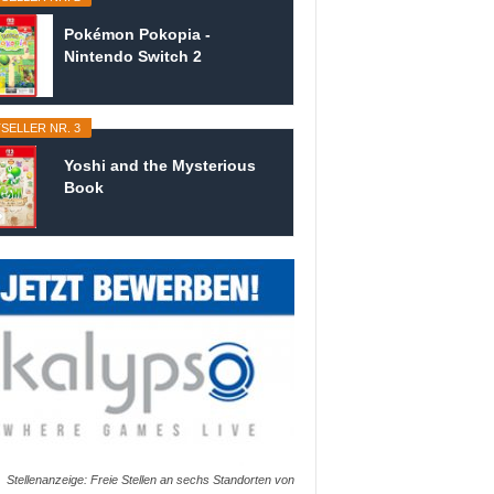
Pokémon Pokopia -
Nintendo Switch 2
SELLER NR. 3
Yoshi and the Mysterious
Book
Stellenanzeige: Freie Stellen an sechs Standorten von