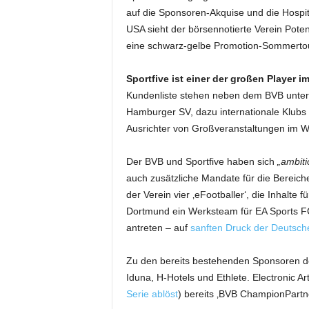
auf die Sponsoren-Akquise und die Hospit
USA sieht der börsennotierte Verein Potenzi
eine schwarz-gelbe Promotion-Sommerto
Sportfive ist einer der großen Player 
Kundenliste stehen neben dem BVB unte
Hamburger SV, dazu internationale Klubs 
Ausrichter von Großveranstaltungen im Wi
Der BVB und Sportfive haben sich
„ambiti
auch zusätzliche Mandate für die Bereich
der Verein vier ‚eFootballer‘, die Inhalte
Dortmund ein Werksteam für EA Sports FC 
antreten – auf
sanften Druck der Deutsch
Zu den bereits bestehenden Sponsoren de
Iduna, H-Hotels und Ethlete. Electronic A
Serie ablöst
) bereits ‚BVB ChampionPartne