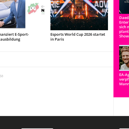
Daeda
Enter
sich 
plant
anziert E-Sport-
Esports World Cup 2026 startet
Show
rausbildung
in Paris
EA-Ag
:58
verpf
Man