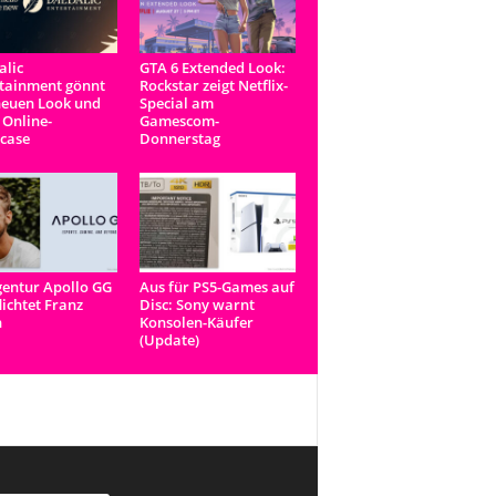
lic
GTA 6 Extended Look:
tainment gönnt
Rockstar zeigt Netflix-
neuen Look und
Special am
 Online-
Gamescom-
case
Donnerstag
entur Apollo GG
Aus für PS5-Games auf
lichtet Franz
Disc: Sony warnt
n
Konsolen-Käufer
(Update)