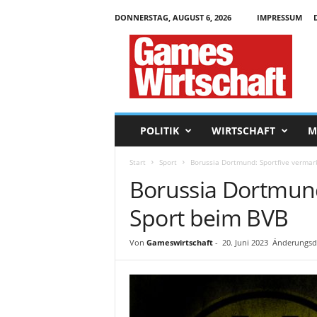
DONNERSTAG, AUGUST 6, 2026
IMPRESSUM
G
a
m
e
s
W
i
POLITIK
WIRTSCHAFT
M
r
t
Start
Sport
Borussia Dortmund: Sportfive vermar
s
Borussia Dortmund
c
h
Sport beim BVB
a
f
t
Von
Gameswirtschaft
-
20. Juni 2023
Änderungsda
.
d
e