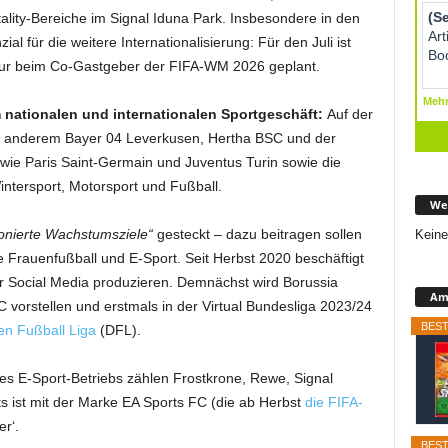
ality-Bereiche im Signal Iduna Park. Insbesondere in den
al für die weitere Internationalisierung: Für den Juli ist
ur beim Co-Gastgeber der FIFA-WM 2026 geplant.
im nationalen und internationalen Sportgeschäft:
Auf der
r anderem Bayer 04 Leverkusen, Hertha BSC und der
wie Paris Saint-Germain und Juventus Turin sowie die
ntersport, Motorsport und Fußball.
We
onierte Wachstumsziele“
gesteckt – dazu beitragen sollen
Keine
e Frauenfußball und E-Sport. Seit Herbst 2020 beschäftigt
 für Social Media produzieren. Demnächst wird Borussia
Ama
vorstellen und erstmals in der Virtual Bundesliga 2023/24
BEST
en Fußball Liga
(DFL).
s E-Sport-Betriebs zählen Frostkrone, Rewe, Signal
rts ist mit der Marke EA Sports FC (die ab Herbst
die FIFA-
r‘.
BEST