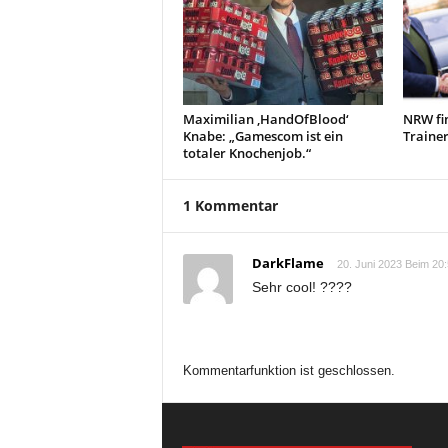
Maximilian ‚HandOfBlood‘
NRW fin
Knabe: „Gamescom ist ein
Traine
totaler Knochenjob.“
1 Kommentar
DarkFlame
20. Juni 2023 Beim 20
Sehr cool! ????
Kommentarfunktion ist geschlossen.