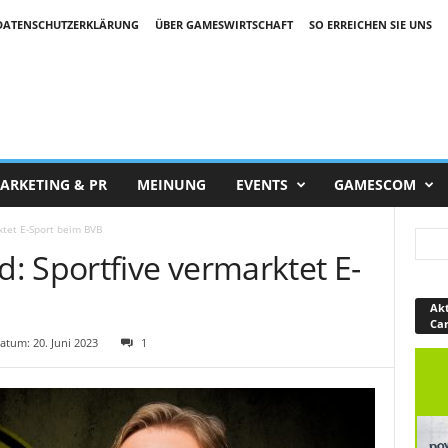
DATENSCHUTZERKLÄRUNG
ÜBER GAMESWIRTSCHAFT
SO ERREICHEN SIE UNS
ARKETING & PR
MEINUNG
EVENTS
GAMESCOM
ktet E-Sport beim BVB
: Sportfive vermarktet E-
Akt
Ca
tum: 20. Juni 2023
1