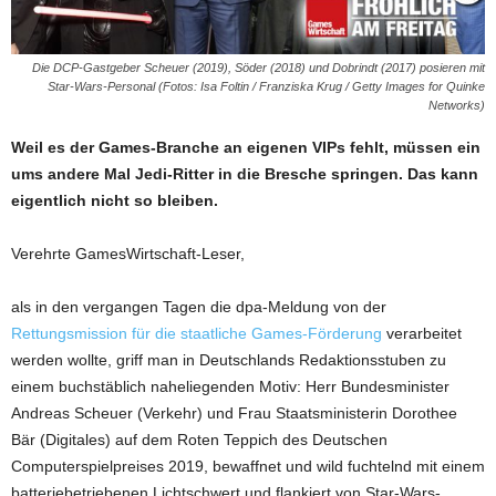
Die DCP-Gastgeber Scheuer (2019), Söder (2018) und Dobrindt (2017) posieren mit
Star-Wars-Personal (Fotos: Isa Foltin / Franziska Krug / Getty Images for Quinke
Networks)
Weil es der Games-Branche an eigenen VIPs fehlt, müssen ein
ums andere Mal Jedi-Ritter in die Bresche springen. Das kann
eigentlich nicht so bleiben.
Verehrte GamesWirtschaft-Leser,
als in den vergangen Tagen die dpa-Meldung von der
Rettungsmission für die staatliche Games-Förderung
verarbeitet
werden wollte, griff man in Deutschlands Redaktionsstuben zu
einem buchstäblich naheliegenden Motiv: Herr Bundesminister
Andreas Scheuer (Verkehr) und Frau Staatsministerin Dorothee
Bär (Digitales) auf dem Roten Teppich des Deutschen
Computerspielpreises 2019, bewaffnet und wild fuchtelnd mit einem
batteriebetriebenen Lichtschwert und flankiert von Star-Wars-