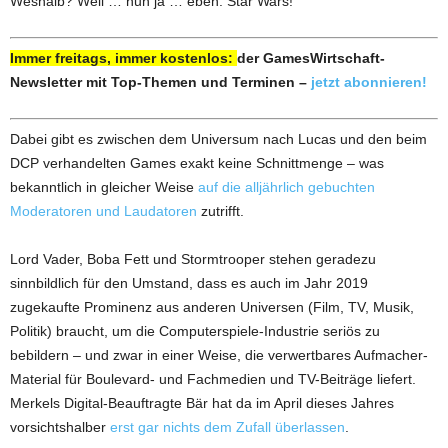
Weshalb? Weil … nun ja … eben: Star Wars!
Immer freitags, immer kostenlos:
der GamesWirtschaft-
Newsletter mit Top-Themen und Terminen –
jetzt abonnieren!
Dabei gibt es zwischen dem Universum nach Lucas und den beim
DCP verhandelten Games exakt keine Schnittmenge – was
bekanntlich in gleicher Weise
auf die alljährlich gebuchten
Moderatoren und Laudatoren
zutrifft.
Lord Vader, Boba Fett und Stormtrooper stehen geradezu
sinnbildlich für den Umstand, dass es auch im Jahr 2019
zugekaufte Prominenz aus anderen Universen (Film, TV, Musik,
Politik) braucht, um die Computerspiele-Industrie seriös zu
bebildern – und zwar in einer Weise, die verwertbares Aufmacher-
Material für Boulevard- und Fachmedien und TV-Beiträge liefert.
Merkels Digital-Beauftragte Bär hat da im April dieses Jahres
vorsichtshalber
erst gar nichts dem Zufall überlassen
.