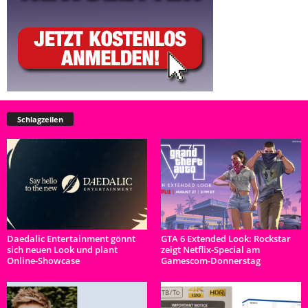
Schlagzeilen
Daedalic Entertainment gönnt
GTA 6 Extended Look: Rockstar
sich neuen Look und plant
zeigt Netflix-Special am
Online-Showcase
Gamescom-Donnerstag