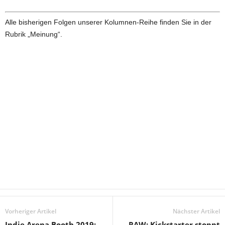
Alle bisherigen Folgen unserer Kolumnen-Reihe finden Sie in der
Rubrik „Meinung“.
Vorheriger Artikel
Nächster Artikel
Indie Arena Booth 2019:
RAW: Kickstarter stoppt