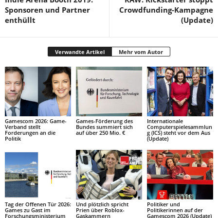
Sponsoren und Partner
Crowdfunding-Kampagne
enthüllt
(Update)
Verwandte Artikel
Mehr vom Autor
Gamescom 2026: Game-
Games-Förderung des
Internationale
Verband stellt
Bundes summiert sich
Computerspielesammlun
Forderungen an die
auf über 250 Mio. €
g (ICS) steht vor dem Aus
Politik
(Update)
Tag der Offenen Tür 2026:
Und plötzlich spricht
Politiker und
Games zu Gast im
Prien über Roblox-
Politikerinnen auf der
Forschungsministerium
Gaskammern
Gamescom 2026 (Update)