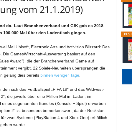
ung vom 21.1.2019)
 sind da: Laut Branchenverband und GfK gab es 2018
ls 100.000 Mal über den Ladentisch gingen.
BEST
ei Mal Ubisoft, Electronic Arts und Activision Blizzard: Das
es. Die GamesWirtschaft-Auswertung basiert auf den
Sales Award“), die der Branchenverband Game auf
ainment vergibt. 22 Spiele-Neuheiten übersprangen die
en gelang dies bereits
binnen weniger Tage
.
inden sich das Fußballspiel „FIFA 19“ und das Wildwest-
, die jeweils über eine Million Mal im Laden, im
il eines sogenannten Bundles (Konsole + Spiel) erworben
tion 2“ ist besonders bemerkenswert, da der Rockstar-
 für zwei Systeme (PlayStation 4 und Xbox One) erhältlich
gegeben wurde.