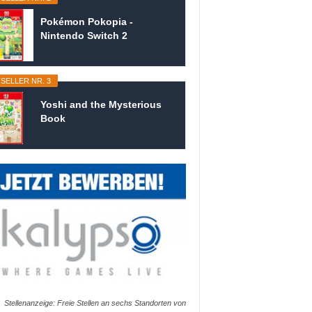
Pokémon Pokopia -
Nintendo Switch 2
SELLER NR. 3
Yoshi and the Mysterious
Book
Stellenanzeige: Freie Stellen an sechs Standorten von