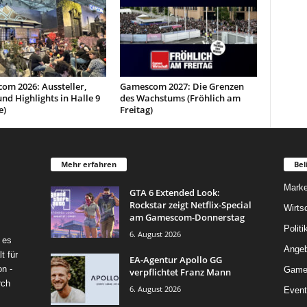
om 2026: Aussteller,
Gamescom 2027: Die Grenzen
und Highlights in Halle 9
des Wachstums (Fröhlich am
e)
Freitag)
Mehr erfahren
Bel
Marke
GTA 6 Extended Look:
Rockstar zeigt Netflix-Special
Wirts
am Gamescom-Donnerstag
Politi
6. August 2026
 es
Angeb
t für
EA-Agentur Apollo GG
on -
Game
verpflichtet Franz Mann
rch
6. August 2026
Event