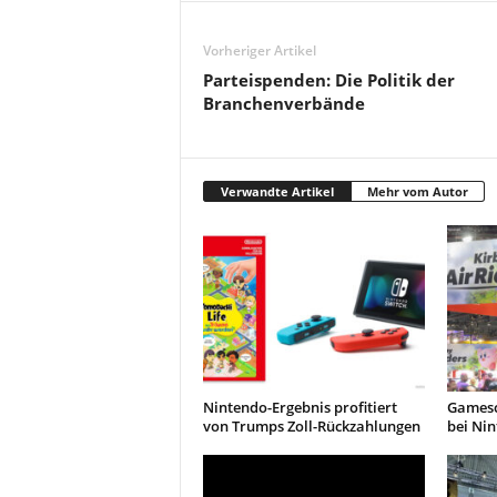
Vorheriger Artikel
Parteispenden: Die Politik der
Branchenverbände
Verwandte Artikel
Mehr vom Autor
Nintendo-Ergebnis profitiert
Gamesc
von Trumps Zoll-Rückzahlungen
bei Ni