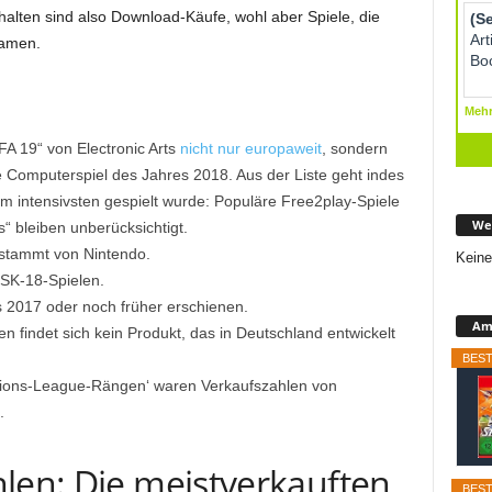
alten sind also Download-Käufe, wohl aber Spiele, die
kamen.
IFA 19“ von Electronic Arts
nicht nur europaweit
, sondern
e Computerspiel des Jahres 2018. Aus der Liste geht indes
 am intensivsten gespielt wurde: Populäre Free2play-Spiele
We
“ bleiben unberücksichtigt.
0 stammt von Nintendo.
Keine
USK-18-Spielen.
s 2017 oder noch früher erschienen.
Ama
n findet sich kein Produkt, das in Deutschland entwickelt
BEST
pions-League-Rängen‘ waren Verkaufszahlen von
.
hlen: Die meistverkauften
BEST