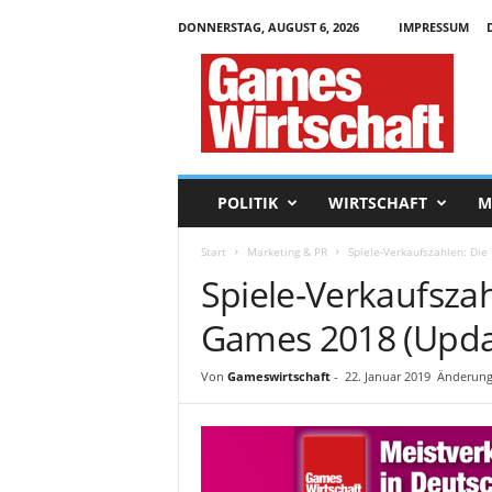
DONNERSTAG, AUGUST 6, 2026
IMPRESSUM
G
a
m
e
s
W
i
POLITIK
WIRTSCHAFT
M
r
t
Start
Marketing & PR
Spiele-Verkaufszahlen: Di
s
Spiele-Verkaufsza
c
h
Games 2018 (Upda
a
f
t
Von
Gameswirtschaft
-
22. Januar 2019
Änderung
.
d
e