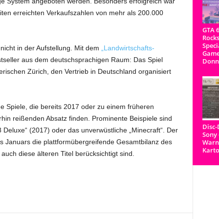
ilige System angeboten werden. Besonders erfolgreich war
iten erreichten Verkaufszahlen von mehr als 200.000
GTA 6
Rocks
Speci
icht in der Aufstellung. Mit dem
„Landwirtschafts-
Game
stseller aus dem deutschsprachigen Raum: Das Spiel
Donn
rischen Zürich, den Vertrieb in Deutschland organisiert
ne Spiele, die bereits 2017 oder zu einem früheren
hin reißenden Absatz finden. Prominente Beispiele sind
Disc
8 Deluxe“ (2017) oder das unverwüstliche „Minecraft“. Der
Sony 
 Januars die plattformübergreifende Gesamtbilanz des
Warnh
Kart
auch diese älteren Titel berücksichtigt sind.