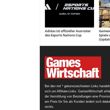
Adidas ist offizieller Ausrüster
Gamesc
des Esports Nations Cup
Spiele 
(Updat
Bei den mit * gekennzeichneten Links handelt
sich um Affiliate-Links. GamesWirtschaft erhäl
die Vermittlung von Bestellungen eine Provisi
am Preis für Sie als Kunden ändert sich dadu
nichts.