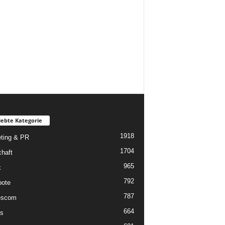
iebte Kategorie
1918
ting & PR
1704
chaft
965
k
792
ote
787
scom
664
s