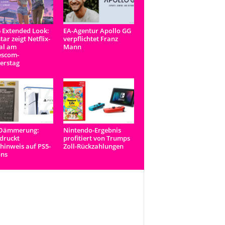
 Extended Look:
EA-Agentur Apollo GG
tar zeigt Netflix-
verpflichtet Franz
al am
Mann
scom-
erstag
-Dämmerung:
Nintendo-Ergebnis
druckt
profitiert von Trumps
inweis auf PS5-
Zoll-Rückzahlungen
ons