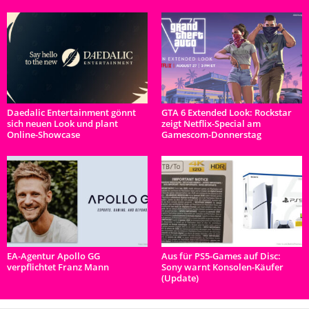
Daedalic Entertainment gönnt
GTA 6 Extended Look: Rockstar
sich neuen Look und plant
zeigt Netflix-Special am
Online-Showcase
Gamescom-Donnerstag
EA-Agentur Apollo GG
Aus für PS5-Games auf Disc:
verpflichtet Franz Mann
Sony warnt Konsolen-Käufer
(Update)