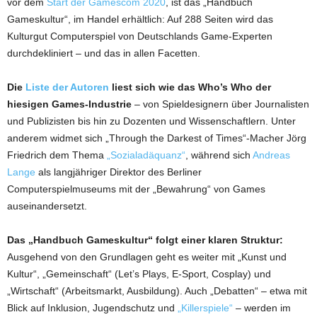
vor dem
Start der Gamescom 2020
, ist das „Handbuch
Gameskultur“, im Handel erhältlich: Auf 288 Seiten wird das
Kulturgut Computerspiel von Deutschlands Game-Experten
durchdekliniert – und das in allen Facetten.
Die
Liste der Autoren
liest sich wie das Who’s Who der
hiesigen Games-Industrie
– von Spieldesignern über Journalisten
und Publizisten bis hin zu Dozenten und Wissenschaftlern. Unter
anderem widmet sich „Through the Darkest of Times“-Macher Jörg
Friedrich dem Thema
„Sozialadäquanz“
, während sich
Andreas
Lange
als langjähriger Direktor des Berliner
Computerspielmuseums mit der „Bewahrung“ von Games
auseinandersetzt.
Das „Handbuch Gameskultur“ folgt einer klaren Struktur:
Ausgehend von den Grundlagen geht es weiter mit „Kunst und
Kultur“, „Gemeinschaft“ (Let’s Plays, E-Sport, Cosplay) und
„Wirtschaft“ (Arbeitsmarkt, Ausbildung). Auch „Debatten“ – etwa mit
Blick auf Inklusion, Jugendschutz und
„Killerspiele“
– werden im