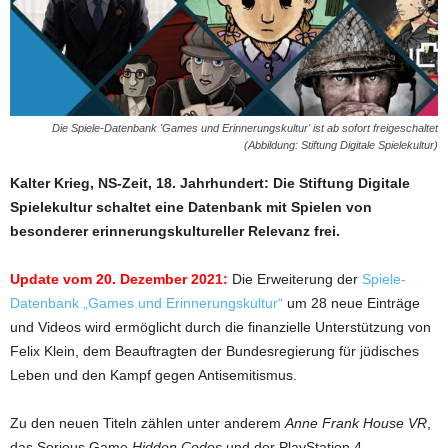
Die Spiele-Datenbank 'Games und Erinnerungskultur' ist ab sofort freigeschaltet
(Abbildung: Stiftung Digitale Spielekultur)
Kalter Krieg, NS-Zeit, 18. Jahrhundert: Die Stiftung Digitale
Spielekultur schaltet eine Datenbank mit Spielen von
besonderer erinnerungskultureller Relevanz frei.
Update vom 20. Dezember 2021:
Die Erweiterung der
Spiele-
Datenbank „Games und Erinnerungskultur“
um 28 neue Einträge
und Videos wird ermöglicht durch die finanzielle Unterstützung von
Felix Klein, dem Beauftragten der Bundesregierung für jüdisches
Leben und den Kampf gegen Antisemitismus.
Zu den neuen Titeln zählen unter anderem
Anne Frank House VR
,
das Serious Game
Hidden Codes
und der PlayStation 4-