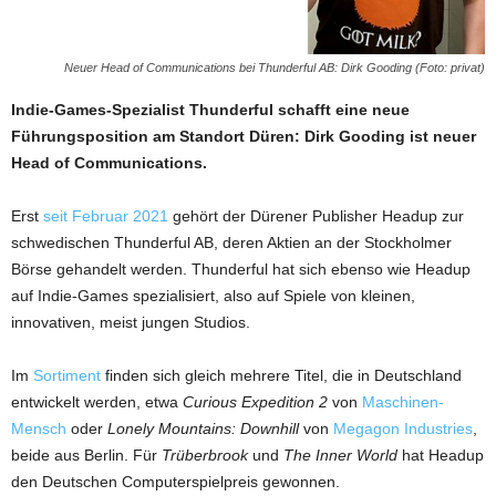
Neuer Head of Communications bei Thunderful AB: Dirk Gooding (Foto: privat)
Indie-Games-Spezialist Thunderful schafft eine neue
Führungsposition am Standort Düren: Dirk Gooding ist neuer
Head of Communications.
Erst
seit Februar 2021
gehört der Dürener Publisher Headup zur
schwedischen Thunderful AB, deren Aktien an der Stockholmer
Börse gehandelt werden. Thunderful hat sich ebenso wie Headup
auf Indie-Games spezialisiert, also auf Spiele von kleinen,
innovativen, meist jungen Studios.
Im
Sortiment
finden sich gleich mehrere Titel, die in Deutschland
entwickelt werden, etwa
Curious Expedition 2
von
Maschinen-
Mensch
oder
Lonely Mountains: Downhill
von
Megagon Industries
,
beide aus Berlin. Für
Trüberbrook
und
The Inner World
hat Headup
den Deutschen Computerspielpreis gewonnen.