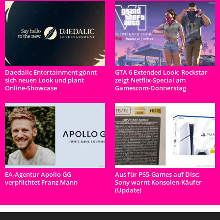
Daedalic Entertainment gönnt
GTA 6 Extended Look: Rockstar
sich neuen Look und plant
zeigt Netflix-Special am
Online-Showcase
Gamescom-Donnerstag
EA-Agentur Apollo GG
Aus für PS5-Games auf Disc:
verpflichtet Franz Mann
Sony warnt Konsolen-Käufer
(Update)