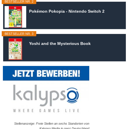
BESTSELLER NR. 2
Pokémon Pokopia - Nintendo Switch 2
BESTSELLER NR. 3
Yoshi and the Mysterious Book
Stellenanzeige: Freie Stellen an sechs Standorten von
Kalypso Media in ganz Deutschland