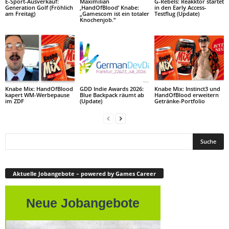
E-Sport-Ausverkauf:
Maximilian
G-Rebels: Reakktor startet
Generation Golf (Fröhlich
‚HandOfBlood‘ Knabe:
in den Early Access-
am Freitag)
„Gamescom ist ein totaler
Testflug (Update)
Knochenjob.“
Knabe Mix: HandOfBlood
GDD Indie Awards 2026:
Knabe Mix: Instinct3 und
kapert WM-Werbepause
Blue Backpack räumt ab
HandOfBlood erweitern
im ZDF
(Update)
Getränke-Portfolio
Aktuelle Jobangebote – powered by Games Career