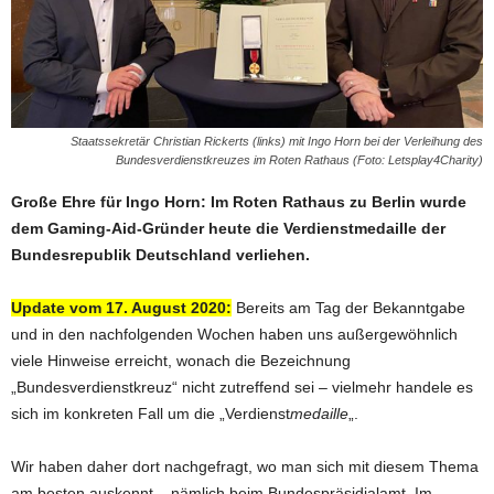
Staatssekretär Christian Rickerts (links) mit Ingo Horn bei der Verleihung des
Bundesverdienstkreuzes im Roten Rathaus (Foto: Letsplay4Charity)
Große Ehre für Ingo Horn: Im Roten Rathaus zu Berlin wurde
dem Gaming-Aid-Gründer heute die Verdienstmedaille der
Bundesrepublik Deutschland verliehen.
Update vom 17. August 2020:
Bereits am Tag der Bekanntgabe
und in den nachfolgenden Wochen haben uns außergewöhnlich
viele Hinweise erreicht, wonach die Bezeichnung
„Bundesverdienstkreuz“ nicht zutreffend sei – vielmehr handele es
sich im konkreten Fall um die „Verdienst
medaille
„.
Wir haben daher dort nachgefragt, wo man sich mit diesem Thema
am besten auskennt – nämlich beim Bundespräsidialamt. Im