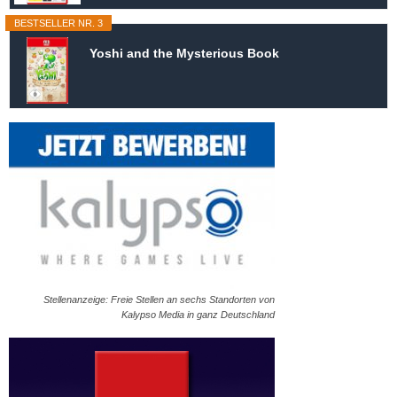
BESTSELLER NR. 3
Yoshi and the Mysterious Book
Stellenanzeige: Freie Stellen an sechs Standorten von
Kalypso Media in ganz Deutschland