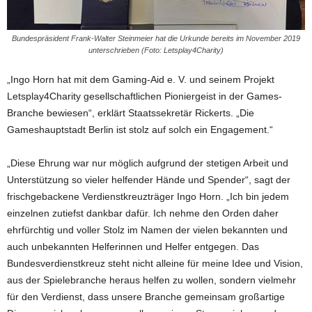
Bundespräsident Frank-Walter Steinmeier hat die Urkunde bereits im November 2019
unterschrieben (Foto: Letsplay4Charity)
„Ingo Horn hat mit dem Gaming-Aid e. V. und seinem Projekt
Letsplay4Charity gesellschaftlichen Pioniergeist in der Games-
Branche bewiesen“, erklärt Staatssekretär Rickerts. „Die
Gameshauptstadt Berlin ist stolz auf solch ein Engagement.“
„Diese Ehrung war nur möglich aufgrund der stetigen Arbeit und
Unterstützung so vieler helfender Hände und Spender“, sagt der
frischgebackene Verdienstkreuzträger Ingo Horn. „Ich bin jedem
einzelnen zutiefst dankbar dafür. Ich nehme den Orden daher
ehrfürchtig und voller Stolz im Namen der vielen bekannten und
auch unbekannten Helferinnen und Helfer entgegen. Das
Bundesverdienstkreuz steht nicht alleine für meine Idee und Vision,
aus der Spielebranche heraus helfen zu wollen, sondern vielmehr
für den Verdienst, dass unsere Branche gemeinsam großartige