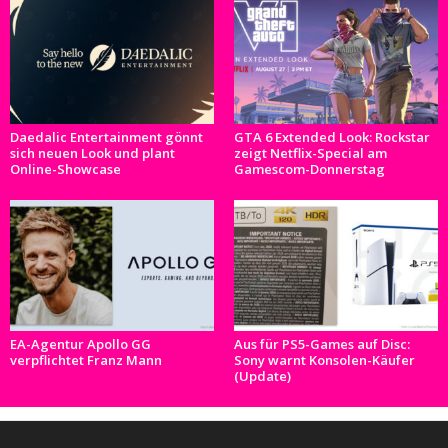
Daedalic Entertainment gönnt
GTA 6 Extended Look: Rockstar
sich neuen Look und plant
zeigt Netflix-Special am
Online-Showcase
Gamescom-Donnerstag
EA-Agentur Apollo GG
Aus für PS5-Games auf Disc:
verpflichtet Franz Mann
Sony warnt Konsolen-Käufer
(Update)