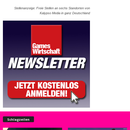
Stellenanzeige: Freie Stellen an sechs Standorten von
Kalypso Media in ganz Deutschland
Schlagzeilen