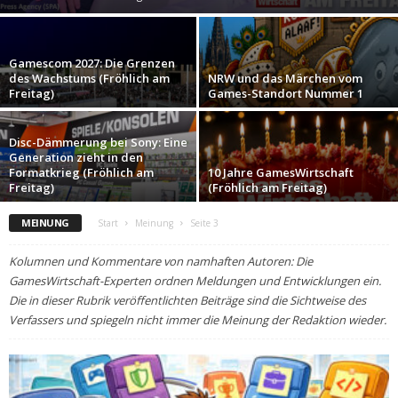
Gamescom 2027: Die Grenzen
des Wachstums (Fröhlich am
NRW und das Märchen vom
Freitag)
Games-Standort Nummer 1
Disc-Dämmerung bei Sony: Eine
Generation zieht in den
Formatkrieg (Fröhlich am
10 Jahre GamesWirtschaft
Freitag)
(Fröhlich am Freitag)
MEINUNG
Start
Meinung
Seite 3
Kolumnen und Kommentare von namhaften Autoren: Die
GamesWirtschaft-Experten ordnen Meldungen und Entwicklungen ein.
Die in dieser Rubrik veröffentlichten Beiträge sind die Sichtweise des
Verfassers und spiegeln nicht immer die Meinung der Redaktion wieder.