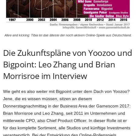
Alive and kicking: Tibia ist das älteste der noch aktiven Online-Spiele aus Deutschland.
Die Zukunftspläne von Yoozoo und
Bigpoint: Leo Zhang und Brian
Morrisroe im Interview
Wie geht es also weiter mit Bigpoint unter dem Dach von Yoozoo?
Jene, die es wissen müssen, sitzen an diesem
Donnerstagnachmittag in der Business Area der Gamescom 2017:
Brian Morrisroe und Leo Zhang, seit 2011 im Unternehmen und
mittlerweile CPO, also Chief Product Officer. In dieser Rolle ist er
für das komplette Sortiment, alle Studios und künftige Investments
verantwortlich. Bei der Entwicklung des Online-Rollenspiels