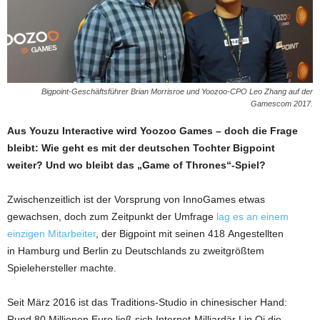
Bigpoint-Geschäftsführer Brian Morrisroe und Yoozoo-CPO Leo Zhang auf der
Gamescom 2017.
Aus Youzu Interactive wird Yoozoo Games – doch die Frage
bleibt: Wie geht es mit der deutschen Tochter Bigpoint
weiter? Und wo bleibt das „Game of Thrones“-Spiel?
Zwischenzeitlich ist der Vorsprung von InnoGames etwas
gewachsen, doch zum Zeitpunkt der Umfrage
lag es an einem
einzigen Mitarbeiter
, der Bigpoint mit seinen 418 Angestellten
in Hamburg und Berlin zu Deutschlands zu zweitgrößtem
Spielehersteller machte.
Seit März 2016 ist das Traditions-Studio in chinesischer Hand:
Rund 80 Millionen Euro ließ sich Internet-Milliardär Lin Qi die