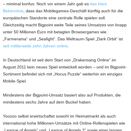
– minimal konfus: Noch vor einem Jahr gab es
das klare
Bekenntnis
, dass das Mobilegames-Geschäft künftig auch für die
europäischen Standorte eine zentrale Rolle spielen soll.
Gleichzeitig macht Bigpoint weite Teile seines Umsatzes von knapp
unter 50 Millionen Euro mit betagten Browsergames wie
„Farmerama“ und „Seafight“. Das Weltraum-Spiel „Dark Orbit“ ist
seit mittlerweile zehn Jahren online
.
In Deutschland ist seit dem Start von „Drakensang Online“ im
August 2011 kein neues Spiel entwickelt worden – und im Bigpoint-
Sortiment befindet sich mit „Hocus Puzzle“ weiterhin ein einziges
Mobile-Spiel.
Mindestens der Bigpoint-Umsatz basiert also auf Produkten, die
mindestens sechs Jahre auf dem Buckel haben.
Yoozoo selbst erwirtschaftet sowohl im Heimatmarkt als auch
international hohe Millionen-Umsätze mit Online-Rollenspielen wie
„League of Angels“ und „League of Angels 2“ sowie einer langen