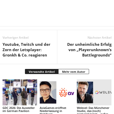
Vorheriger Artikel
Nächster Artikel
Youtube, Twitch und der
Der unheimliche Erfolg
Zorn der Letsplayer:
von „Playerunknown’s
Gronkh & Co. reagieren
Battlegrounds“
Verwandte Artikel
Mehr vom Autor
GDC 2026: Die Aussteller
AviaGames eröffnet
Welevel: Das Münchener
im German Pavilion
Niederlassung in
Studio, das (noch)
Hamburg
niemand kennt – außer