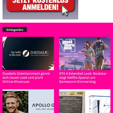
Schlagzeilen
Daedalic Entertainment gönnt
GTA 6 Extended Look: Rockstar
sich neuen Look und plant
zeigt Netflix-Special am
Online-Showcase
Gamescom-Donnerstag