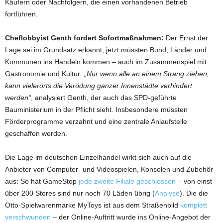
Käufern oder Nachfolgern, die einen vorhandenen Betrieb
fortführen.
Cheflobbyist Genth fordert Sofortmaßnahmen:
Der Ernst der
Lage sei im Grundsatz erkannt, jetzt müssten Bund, Länder und
Kommunen ins Handeln kommen – auch im Zusammenspiel mit
Gastronomie und Kultur
. „Nur wenn alle an einem Strang ziehen,
kann vielerorts die Verödung ganzer Innenstädte verhindert
werden“
, analysiert Genth, der auch das SPD-geführte
Bauministerium in der Pflicht sieht. Insbesondere müssten
Förderprogramme verzahnt und eine zentrale Anlaufstelle
geschaffen werden.
Die Lage im deutschen Einzelhandel wirkt sich auch auf die
Anbieter von Computer- und Videospielen, Konsolen und Zubehör
aus: So hat GameStop
jede zweite Filiale geschlossen
– von einst
über 200 Stores sind nur noch 70 Läden übrig (
Analyse
). Die die
Otto-Spielwarenmarke MyToys ist aus dem Straßenbild
komplett
verschwunden
– der Online-Auftritt wurde ins Online-Angebot der