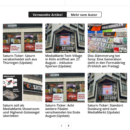
Verwandte Artikel
Mehr vom Autor
Saturn-Ticker: Saturn
MediaMarkt Tech Village
Disc-Dämmerung bei
verabschiedet sich aus
in Köln eröffnet am 27.
Sony: Eine Generation
Thüringen (Update)
August – inklusive
zieht in den Formatkrieg
Xperion (Update)
(Fröhlich am Freitag)
Saturn soll als
Saturn-Ticker: Acht
Saturn-Ticker: Standort
MediaMarkt-Showroom
weitere Filialen
Duisburg wird zum
und Highend-Gütesiegel
verschwinden bis Ende
MediaMarkt (Update)
überleben
August (Update)