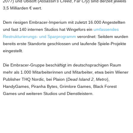
2077
) und Ubisoft (
Assassin’s Creed
,
Far Cry
) sind derzeit jeweils
3,5 Milliarden € wert.
Dem riesigen Embracer-Imperium mit zuletzt 16.000 Angestellten
und fast 140 internen Studios hat Wingefors ein
umfassendes
Restrukturierungs- und Sparprogramm
verordnet: Seitdem wurden
bereits erste Standorte geschlossen und laufende Spiele-Projekte
eingestellt.
Die Embracer-Gruppe beschäftigt im deutschsprachigen Raum
mehr als 1.000 Mitarbeiterinnen und Mitarbeiter, etwa beim Wiener
Publisher THQ Nordic, bei Plaion (
Dead Island 2
,
Metro
),
HandyGames, Piranha Bytes, Grimlore Games, Black Forest
Games und weiteren Studios und Dienstleistern.