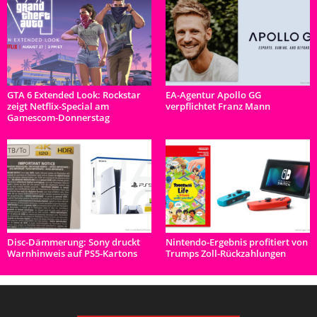
GTA 6 Extended Look: Rockstar
EA-Agentur Apollo GG
zeigt Netflix-Special am
verpflichtet Franz Mann
Gamescom-Donnerstag
Disc-Dämmerung: Sony druckt
Nintendo-Ergebnis profitiert von
Warnhinweis auf PS5-Kartons
Trumps Zoll-Rückzahlungen