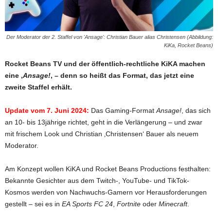
Der Moderator der 2. Staffel von 'Ansage': Christian Bauer alias Christensen (Abbildung:
KiKa, Rocket Beans)
Rocket Beans TV und der öffentlich-rechtliche KiKA machen
eine ‚
Ansage!
‚ – denn so heißt das Format, das jetzt eine
zweite Staffel erhält.
Update vom 7. Juni 2024:
Das Gaming-Format
Ansage!
, das sich
an 10- bis 13jährige richtet, geht in die Verlängerung – und zwar
mit frischem Look und Christian ‚Christensen‘ Bauer als neuem
Moderator.
Am Konzept wollen KiKA und Rocket Beans Productions festhalten:
Bekannte Gesichter aus dem Twitch-, YouTube- und TikTok-
Kosmos werden von Nachwuchs-Gamern vor Herausforderungen
gestellt – sei es in
EA Sports FC 24
,
Fortnite
oder
Minecraft
.