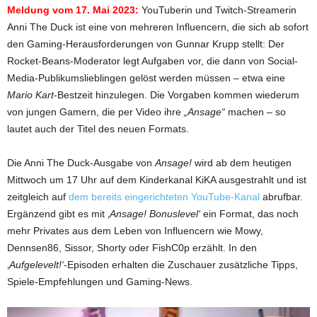
Meldung vom 17. Mai 2023:
YouTuberin und Twitch-Streamerin
Anni The Duck ist eine von mehreren Influencern, die sich ab sofort
den Gaming-Herausforderungen von Gunnar Krupp stellt: Der
Rocket-Beans-Moderator legt Aufgaben vor, die dann von Social-
Media-Publikumslieblingen gelöst werden müssen – etwa eine
Mario Kart
-Bestzeit hinzulegen. Die Vorgaben kommen wiederum
von jungen Gamern, die per Video ihre
„Ansage“
machen – so
lautet auch der Titel des neuen Formats.
Die Anni The Duck-Ausgabe von
Ansage!
wird ab dem heutigen
Mittwoch um 17 Uhr auf dem Kinderkanal KiKA ausgestrahlt und ist
zeitgleich auf
dem bereits eingerichteten YouTube-Kanal
abrufbar.
Ergänzend gibt es mit ‚
Ansage! Bonuslevel‘
ein Format, das noch
mehr Privates aus dem Leben von Influencern wie Mowy,
Dennsen86, Sissor, Shorty oder FishC0p erzählt. In den
‚
Aufgelevelt!‘
-Episoden erhalten die Zuschauer zusätzliche Tipps,
Spiele-Empfehlungen und Gaming-News.