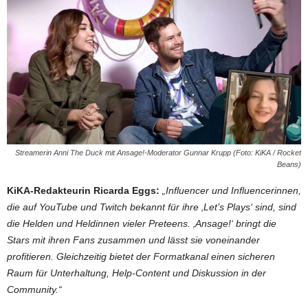
Streamerin Anni The Duck mit Ansage!-Moderator Gunnar Krupp (Foto: KiKA / Rocket
Beans)
KiKA-Redakteurin Ricarda Eggs:
„Influencer und Influencerinnen,
die auf YouTube und Twitch bekannt für ihre ‚Let’s Plays‘ sind, sind
die Helden und Heldinnen vieler Preteens. ‚Ansage!‘ bringt die
Stars mit ihren Fans zusammen und lässt sie voneinander
profitieren. Gleichzeitig bietet der Formatkanal einen sicheren
Raum für Unterhaltung, Help-Content und Diskussion in der
Community.“