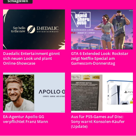
Schlagzeilen
Daedalic Entertainment gönnt
GTA 6 Extended Look: Rockstar
sich neuen Look und plant
zeigt Netflix-Special am
Online-Showcase
Gamescom-Donnerstag
EA-Agentur Apollo GG
Aus für PS5-Games auf Disc:
verpflichtet Franz Mann
Sony warnt Konsolen-Käufer
(Update)