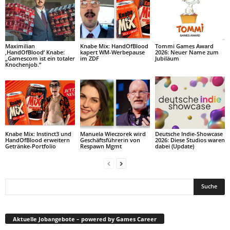
Maximilian
Knabe Mix: HandOfBlood
Tommi Games Award
‚HandOfBlood‘ Knabe:
kapert WM-Werbepause
2026: Neuer Name zum
„Gamescom ist ein totaler
im ZDF
Jubiläum
Knochenjob.“
Knabe Mix: Instinct3 und
Manuela Wieczorek wird
Deutsche Indie-Showcase
HandOfBlood erweitern
Geschäftsführerin von
2026: Diese Studios waren
Getränke-Portfolio
Respawn Mgmt
dabei (Update)
Aktuelle Jobangebote – powered by Games Career