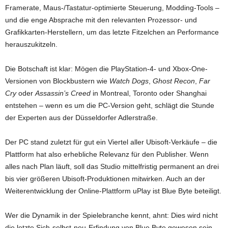
Framerate, Maus-/Tastatur-optimierte Steuerung, Modding-Tools –
und die enge Absprache mit den relevanten Prozessor- und
Grafikkarten-Herstellern, um das letzte Fitzelchen an Performance
herauszukitzeln.
Die Botschaft ist klar: Mögen die PlayStation-4- und Xbox-One-
Versionen von Blockbustern wie
Watch Dogs
,
Ghost Recon
,
Far
Cry
oder
Assassin’s Creed
in Montreal, Toronto oder Shanghai
entstehen – wenn es um die PC-Version geht, schlägt die Stunde
der Experten aus der Düsseldorfer Adlerstraße.
Der PC stand zuletzt für gut ein Viertel aller Ubisoft-Verkäufe – die
Plattform hat also erhebliche Relevanz für den Publisher. Wenn
alles nach Plan läuft, soll das Studio mittelfristig permanent an drei
bis vier größeren Ubisoft-Produktionen mitwirken. Auch an der
Weiterentwicklung der Online-Plattform uPlay ist Blue Byte beteiligt.
Wer die Dynamik in der Spielebranche kennt, ahnt: Dies wird nicht
die letzte Sich-selbst-neu-Erfindung von Blue Byte gewesen sein.