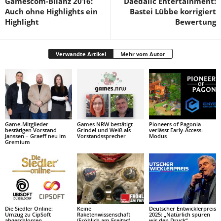
Gamescom-Bilanz 2016:
Daedalic Entertainment:
Auch ohne Highlights ein
Bastei Lübbe korrigiert
Highlight
Bewertung
Verwandte Artikel
Mehr vom Autor
Game-Mitglieder
Games NRW bestätigt
Pioneers of Pagonia
bestätigen Vorstand
Grindel und Weiß als
verlässt Early-Access-
Janssen – Graeff neu im
Vorstandssprecher
Modus
Gremium
Die Siedler Online:
Keine
Deutscher Entwicklerpreis
Umzug zu CipSoft
Raketenwissenschaft
2025: „Natürlich spüren
abgeschlossen
(Fröhlich am Freitag)
wir den Druck“