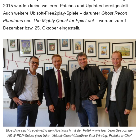
2015 wurden keine weiteren Patches und Updates bereitgestellt.
Auch weitere Ubisoft-Free2play-Spiele – darunter
Ghost Recon
Phantoms
und
The Mighty Quest for Epic Loot
– werden zum 1.
Dezember bzw. 25. Oktober eingestellt.
Blue Byte sucht regelmäßig den Austausch mit der Politik – wie hier beim Besuch der
NRW-FDP-Spitze (von links: Ubisoft-Geschäftsführer Ralf Wirsing, Fraktions-Chef