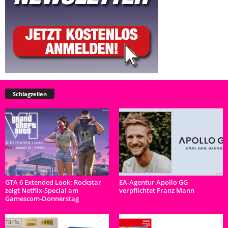
Schlagzeilen
GTA 6 Extended Look: Rockstar
EA-Agentur Apollo GG
zeigt Netflix-Special am
verpflichtet Franz Mann
Gamescom-Donnerstag