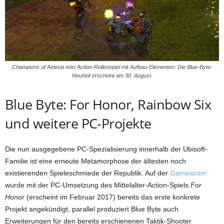
Champions of Anteria mixt Action-Rollenspiel mit Aufbau-Elementen: Die Blue-Byte-
Neuheit erscheint am 30. August.
Blue Byte: For Honor, Rainbow Six
und weitere PC-Projekte
Die nun ausgegebene PC-Spezialisierung innerhalb der Ubisoft-
Familie ist eine erneute Metamorphose der ältesten noch
existierenden Spieleschmiede der Republik. Auf der
Gamescom
wurde mit der PC-Umsetzung des Mittelalter-Action-Spiels
For
Honor
(erscheint im Februar 2017) bereits das erste konkrete
Projekt angekündigt, parallel produziert Blue Byte auch
Erweiterungen für den bereits erschienenen Taktik-Shooter