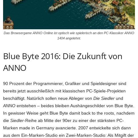
Das Browsergame ANNO Online ist optisch wie spielerisch an den PC-Klassiker ANNO
1404 angelehnt.
Blue Byte 2016: Die Zukunft von
ANNO
90 Prozent der Programmierer, Grafiker und Spieldesigner sind
bereits jetzt ausschließlich mit klassischen PC-Spiele-Projekten
beschäftigt. Natürlich sollen neue Ableger von
Die Siedler
und
ANNO
entstehen – beides bleiben Aushängeschilder von Blue Byte.
In gewisser Weise geht Blue Byte damit back to the roots, nachdem
die
Siedler
-Reihe ab Mitte der 90er zu einer der stärksten PC-
Marken made in Germany avancierte. 2007 entwickelte sich dann
aus dem Ein-Marken-Studio ein Zwei-Marken-Studio: Als Mitgift der