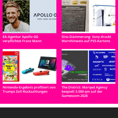
EA-Agentur Apollo GG
Disc-Dämmerung: Sony druckt
verpflichtet Franz Mann
Warnhinweis auf PS5-Kartons
Nintendo-Ergebnis profitiert von
The District: Marqed Agency
Trumps Zoll-Rückzahlungen
bespielt 3.000 qm auf der
Gamescom 2026