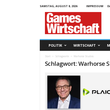
SAMSTAG, AUGUST 8, 2026
IMPRESSUM
D
G
a
m
e
s
W
i
POLITIK
WIRTSCHAFT
M
r
t
Start
Schlagworte
Warhorse Studios
s
Schlagwort: Warhorse S
c
h
a
f
t
.
d
e