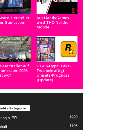
ware-Hersteller
Aus HandyGames
der Gamescom
wird THQ Nordic
Mobile
e-Hersteller auf
GTA 6-Hype: Take-
Gamescom 2026:
Two bekräftigt
st wo?
Umsatz-Prognose
(Update)
iebte Kategorie
1920
ting & PR
1706
chaft