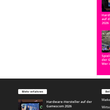
Hard
auf 
2026
Spiel
der 
Wer i
Mehr erfahren
Bel
Marke
Hardware-Hersteller auf der
Gamescom 2026
Wirts