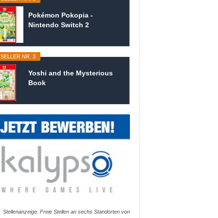
Pokémon Pokopia -
Nintendo Switch 2
SELLER NR. 3
Yoshi and the Mysterious
Book
Stellenanzeige: Freie Stellen an sechs Standorten von