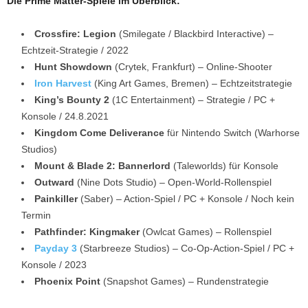
Die Prime Matter-Spiele im Überblick:
Crossfire: Legion
(Smilegate / Blackbird Interactive) –
Echtzeit-Strategie / 2022
Hunt Showdown
(Crytek, Frankfurt) – Online-Shooter
Iron Harvest
(King Art Games, Bremen) – Echtzeitstrategie
King’s Bounty 2
(1C Entertainment) – Strategie / PC +
Konsole / 24.8.2021
Kingdom Come Deliverance
für Nintendo Switch (Warhorse
Studios)
Mount & Blade 2: Bannerlord
(Taleworlds) für Konsole
Outward
(Nine Dots Studio) – Open-World-Rollenspiel
Painkiller
(Saber) – Action-Spiel / PC + Konsole / Noch kein
Termin
Pathfinder: Kingmaker
(Owlcat Games) – Rollenspiel
Payday 3
(Starbreeze Studios) – Co-Op-Action-Spiel / PC +
Konsole / 2023
Phoenix Point
(Snapshot Games) – Rundenstrategie