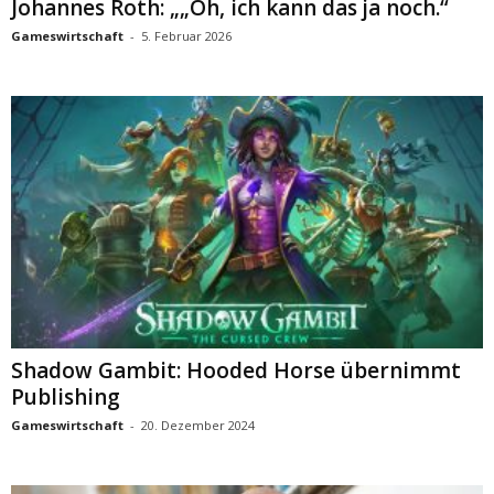
Johannes Roth: „„Oh, ich kann das ja noch.“
Gameswirtschaft
-
5. Februar 2026
Shadow Gambit: Hooded Horse übernimmt
Publishing
Gameswirtschaft
-
20. Dezember 2024