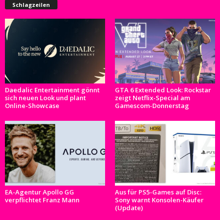
Schlagzeilen
Daedalic Entertainment gönnt
GTA 6 Extended Look: Rockstar
sich neuen Look und plant
zeigt Netflix-Special am
Online-Showcase
Gamescom-Donnerstag
EA-Agentur Apollo GG
Aus für PS5-Games auf Disc:
verpflichtet Franz Mann
Sony warnt Konsolen-Käufer
(Update)