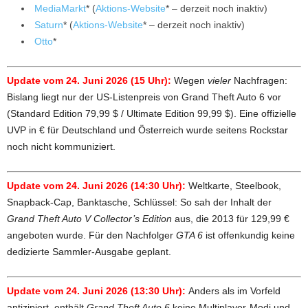
MediaMarkt
* (
Aktions-Website
* – derzeit noch inaktiv)
Saturn
* (
Aktions-Website
* – derzeit noch inaktiv)
Otto
*
Update vom 24. Juni 2026 (15 Uhr):
Wegen
vieler
Nachfragen:
Bislang liegt nur der US-Listenpreis von Grand Theft Auto 6 vor
(Standard Edition 79,99 $ / Ultimate Edition 99,99 $). Eine offizielle
UVP in € für Deutschland und Österreich
wurde seitens Rockstar
noch nicht kommuniziert.
Update vom 24. Juni 2026 (14:30 Uhr):
Weltkarte, Steelbook,
Snapback-Cap, Banktasche, Schlüssel: So sah der Inhalt der
Grand Theft Auto V Collector’s Edition
aus, die 2013 für 129,99 €
angeboten wurde. Für den Nachfolger
GTA 6
ist offenkundig keine
dedizierte Sammler-Ausgabe geplant.
Update vom 24. Juni 2026 (13:30 Uhr):
Anders als im Vorfeld
antizipiert, enthält
Grand Theft Auto 6
keine Multiplayer-Modi und -