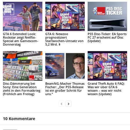
GTA 6 Extended Look:
GTA 6: Newzoo
PS5 Disc-Ticker: EA Sports
Rockstar zeigt Netflix-
prognostiziert
FC 27 erscheint auf Disc
Special am Gamescom-
Startwochen-Umsatz von
(Update)
Donnerstag
5,2 Mrd. $
Disc-Dämmerung bei
BeamNG-Macher Thomas
Grand Theft Auto 6 FAQ:
Sony: Eine Generation
Fischer: „Der PS5-Release
Was wir über GTA 6
zieht in den Formatkrieg
ist ein großer Schritt für
wissen – was wir nicht
(Fröhlich am Freitag)
uns.“
wissen (Update)
10 Kommentare