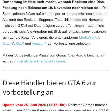
Donnerstag im Netz breit macht,
wonach Rockstar eine Disc-
Fassung nach Release am 19. November nachreichen soll.
Die
Spekulationen fußen auf einer kolportierten und missinterpretierten
Auskunft des Rockstar-Supports. Tatsächlich habe der Hersteller
nicht vor,
GTA 6
auf Datenträgern zu veröffentlichen – auch nicht
perspektivisch. Alle Angaben mit Blick auf
‚physical copy‘
beziehen
sich auf die Retail-Versionen, die unter anderem
MediaMarkt
*,
Saturn
*,
Otto
* und
Amazon
* zur Vorbestellung anbieten.
Mit der Vorbestellungs-Phase von
Grand Theft Auto 6
beschäftigt
sich auch
die aktuelle Freitags-Kolumne
.
Diese Händler bieten GTA 6 zur
Vorbestellung an
Update vom 25. Juni 2026 (14:15 Uhr):
Rockstar Games macht’s
offiziell – per FAQ: Im Einzelhandel gibt es ausschließlich die
GTA 6