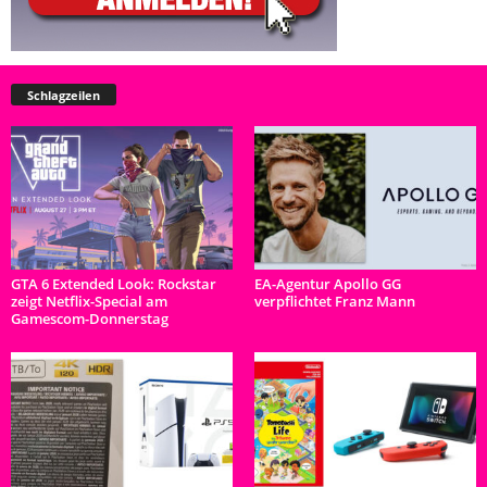
Schlagzeilen
GTA 6 Extended Look: Rockstar
EA-Agentur Apollo GG
zeigt Netflix-Special am
verpflichtet Franz Mann
Gamescom-Donnerstag